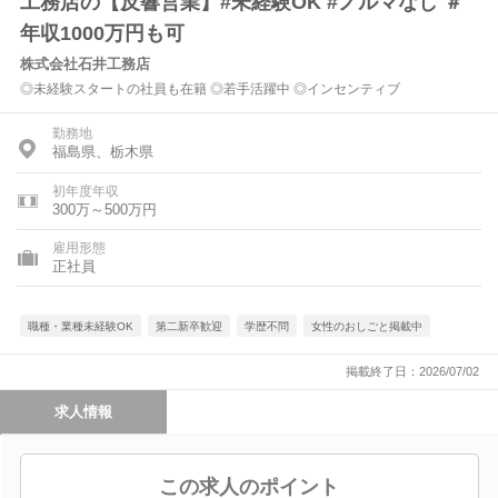
工務店の【反響営業】#未経験OK #ノルマなし ＃
年収1000万円も可
株式会社石井工務店
◎未経験スタートの社員も在籍 ◎若手活躍中 ◎インセンティブ
勤務地
福島県、栃木県
初年度年収
300万～500万円
雇用形態
正社員
職種・業種未経験OK
第二新卒歓迎
学歴不問
女性のおしごと掲載中
掲載終了日：2026/07/02
求人情報
この求人のポイント