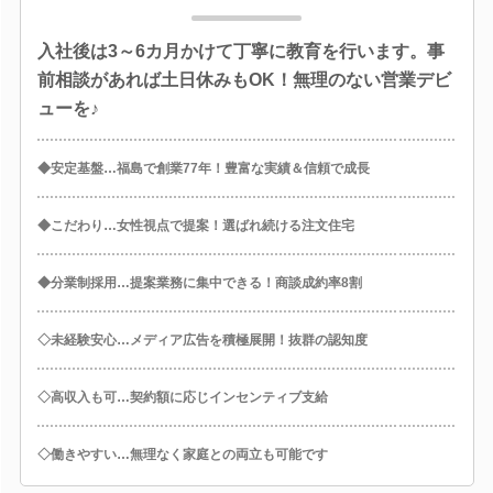
入社後は3～6カ月かけて丁寧に教育を行います。事
前相談があれば土日休みもOK！無理のない営業デビ
ューを♪
◆安定基盤…福島で創業77年！豊富な実績＆信頼で成長
◆こだわり…女性視点で提案！選ばれ続ける注文住宅
◆分業制採用…提案業務に集中できる！商談成約率8割
◇未経験安心…メディア広告を積極展開！抜群の認知度
◇高収入も可…契約額に応じインセンティブ支給
◇働きやすい…無理なく家庭との両立も可能です