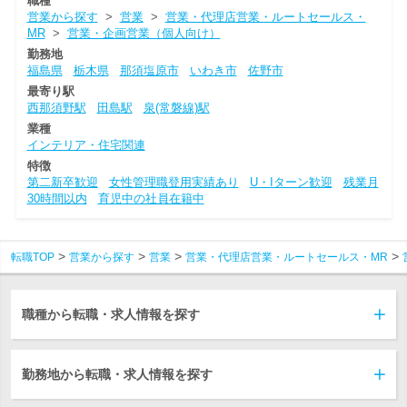
職種
営業から探す
>
営業
>
営業・代理店営業・ルートセールス・
MR
>
営業・企画営業（個人向け）
勤務地
福島県
栃木県
那須塩原市
いわき市
佐野市
最寄り駅
西那須野駅
田島駅
泉(常磐線)駅
業種
インテリア・住宅関連
特徴
第二新卒歓迎
女性管理職登用実績あり
U・Iターン歓迎
残業月
30時間以内
育児中の社員在籍中
転職TOP
営業から探す
営業
営業・代理店営業・ルートセールス・MR
職種から転職・求人情報を探す
勤務地から転職・求人情報を探す