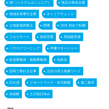
SE（システムエンジニア）
地元の有名企業
地域未来牽引企業
キャリアチェンジ
土地家屋調査士
関東
20代 初めて転職
フルリモート
技術営業
登録販売者
ハウスクリーニング
声優マネージャー
鉄道乗務員・船舶乗務員
化粧品
定時で帰れる仕事
注目の求人検索ワード
正社員
リモートワーク・在宅勤務
第二新卒
未経験
土日祝日休み