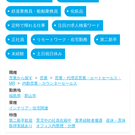
鉄道乗務員・船舶乗務員
化粧品
定時で帰れる仕事
注目の求人検索ワード
正社員
リモートワーク・在宅勤務
第二新卒
未経験
土日祝日休み
職種
営業から探す
>
営業
>
営業・代理店営業・ルートセールス・
MR
>
内勤営業・カウンターセールス
勤務地
福島県
郡山市
業種
インテリア・住宅関連
特徴
第二新卒歓迎
育児中の社員在籍中
業界経験者優遇
産休・育休
取得実績あり
オフィス内禁煙・分煙