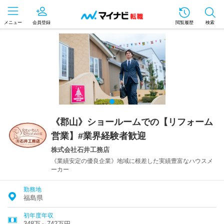
メニュー
会員登録
閲覧履歴
検索
《郡山》ショールームでの【リフォーム
営業】#業界経験者歓迎
株式会社石井工務店
《業績安定の優良企業》地域に根差した実績豊富なハウスメ
ーカー
勤務地
福島県
初年度年収
348万～742万円