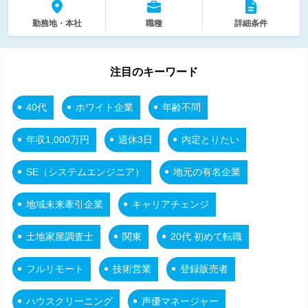
勤務地・本社
職種
詳細条件
注目のキーワード
40代
ホワイト企業
年齢不問
年収1,000万円
週休3日
内定とりたい
SE（システムエンジニア）
地元の有名企業
地域未来牽引企業
キャリアチェンジ
土地家屋調査士
関東
20代 初めて転職
フルリモート
技術営業
登録販売者
ハウスクリーニング
声優マネージャー