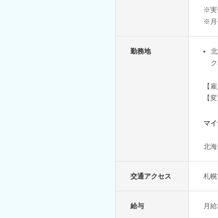
※実
※月
勤務地
北
ク
【雇
【変
マイ
北海
交通アクセス
札幌
給与
月給