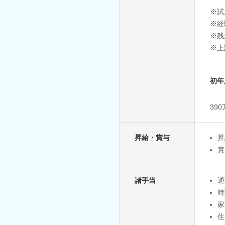
※試
※経
※残
※上
初年
39
昇給・賞与
昇
賞
諸手当
通
時
家
住