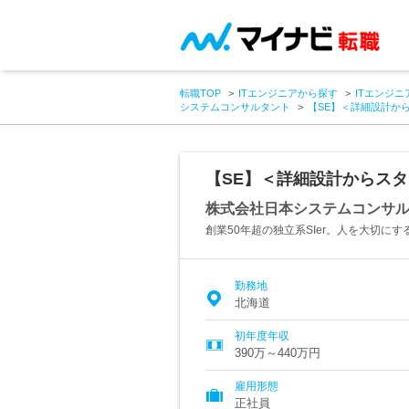
転職TOP
ITエンジニアから探す
ITエンジニ
システムコンサルタント
【SE】＜詳細設計か
【SE】＜詳細設計からス
株式会社日本システムコンサ
創業50年超の独立系SIer。人を大切に
勤務地
北海道
初年度年収
390万～440万円
雇用形態
正社員