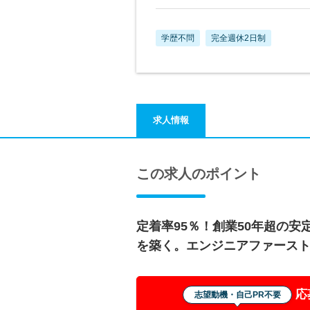
学歴不問
完全週休2日制
求人情報
この求人のポイント
定着率95％！創業50年超の
を築く。エンジニアファース
応
志望動機・自己PR不要