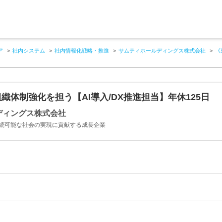
ア
社内システム
社内情報化戦略・推進
サムティホールディングス株式会社
《
織体制強化を担う【AI導入/DX推進担当】年休125日
ディングス株式会社
続可能な社会の実現に貢献する成長企業