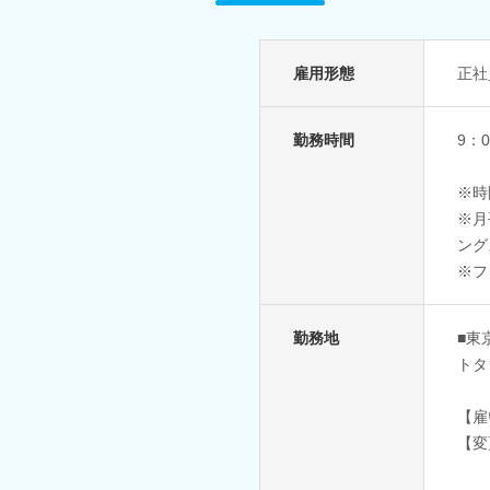
雇用形態
正社
勤務時間
9：
※時
※月
ング
※フ
勤務地
■東
トタ
【雇
【変