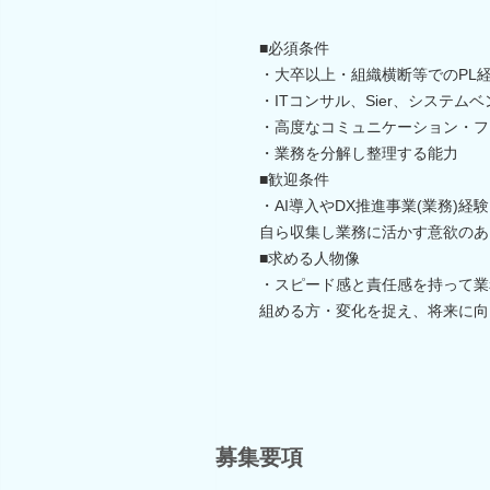
■必須条件
・大卒以上・組織横断等でのPL経
・ITコンサル、Sier、システム
・高度なコミュニケーション・フ
・業務を分解し整理する能力
■歓迎条件
・AI導入やDX推進事業(業務)
自ら収集し業務に活かす意欲のあ
■求める人物像
・スピード感と責任感を持って業
組める方・変化を捉え、将来に向
募集要項