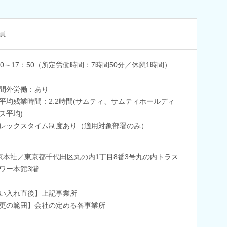
員
00～17：50（所定労働時間：7時間50分／休憩1時間）
間外労働：あり
平均残業時間：2.2時間(サムティ、サムティホールディ
ス平均)
レックスタイム制度あり（適用対象部署のみ）
京本社／東京都千代田区丸の内1丁目8番3号丸の内トラス
ワー本館3階
い入れ直後】上記事業所
更の範囲】会社の定める各事業所