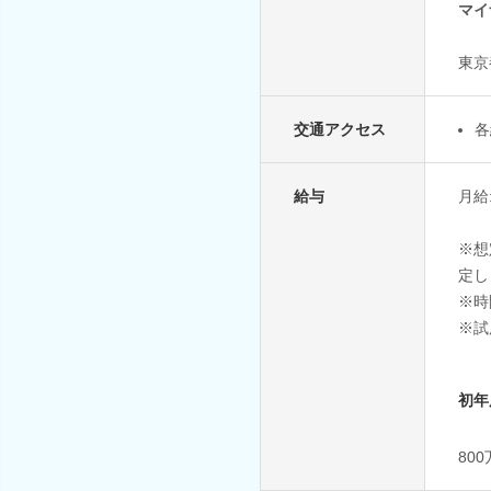
マイ
東京
交通アクセス
各
給与
月給
※想
定し
※時
※試
初年
80