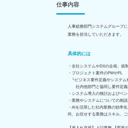
仕事内容
人事総務部門システムグループに
業務を担当していただきます。
具体的には
・全社システムやDXの企画、統
・プロジェクト案件のPMやPL
└ビジネス要件定義やシステム
社内他部門と協同し要件定義
・システム導入の検討およびベン
・業務やシステムについての相談
・AIを活用した社内業務の効率
尚、お任せする業務はスキル、ご
【雇入れ直後】上記業務 【変更