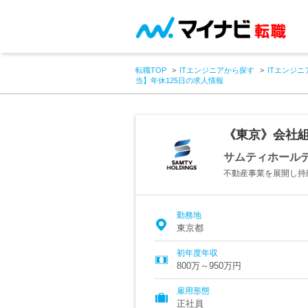
転職TOP
ITエンジニアから探す
ITエンジニ
当】年休125日の求人情報
《東京》会社組
サムティホール
不動産事業を展開し持
勤務地
東京都
初年度年収
800万～950万円
雇用形態
正社員