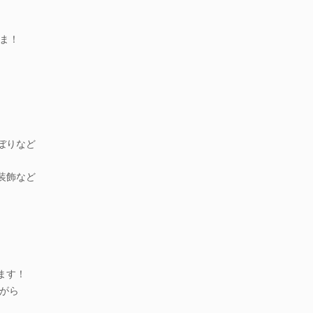
ま！
ぼりなど
装飾など
ます！
がら