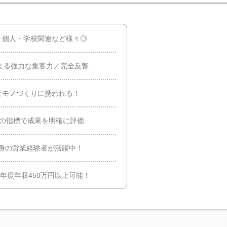
・個人・学校関連など様々◎
よる強力な集客力／完全反響
なモノづくりに携われる！
つの指標で成果を明確に評価
身の営業経験者が活躍中！
年度年収450万円以上可能！