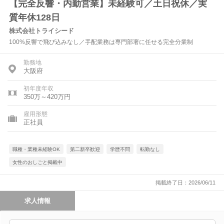
【完全反響・内勤営業】未経験可／土日祝休／実
質年休128日
株式会社トライシード
100%反響で飛び込みなし／手配業務は専門部署に任せる完全分業制
勤務地
大阪府
初年度年収
350万～420万円
雇用形態
正社員
職種・業種未経験OK
第二新卒歓迎
学歴不問
転勤なし
女性のおしごと掲載中
掲載終了日：2026/06/11
求人情報