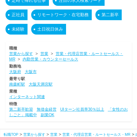
定時で帰れる仕事
注目の求人検索ワード
正社員
リモートワーク・在宅勤務
第二新卒
未経験
土日祝日休み
職種
営業から探す
>
営業
>
営業・代理店営業・ルートセールス・
MR
>
内勤営業・カウンターセールス
勤務地
大阪府
大阪市
最寄り駅
南森町駅
大阪天満宮駅
業種
インターネット関連
特徴
第二新卒歓迎
無借金経営
UIターン社員率30％以上
「女性のお
しごと」掲載中
副業OK
転職TOP
営業から探す
営業
営業・代理店営業・ルートセールス・MR