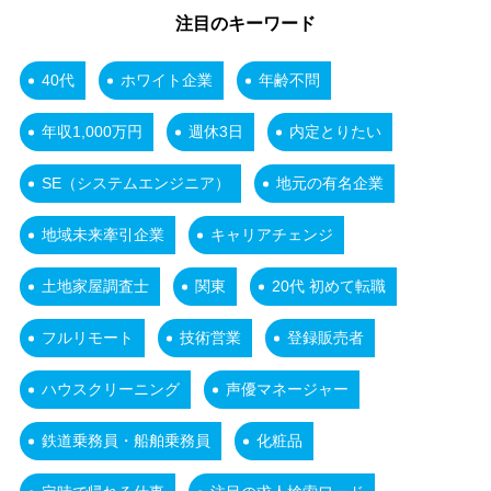
注目のキーワード
40代
ホワイト企業
年齢不問
年収1,000万円
週休3日
内定とりたい
SE（システムエンジニア）
地元の有名企業
地域未来牽引企業
キャリアチェンジ
土地家屋調査士
関東
20代 初めて転職
フルリモート
技術営業
登録販売者
ハウスクリーニング
声優マネージャー
鉄道乗務員・船舶乗務員
化粧品