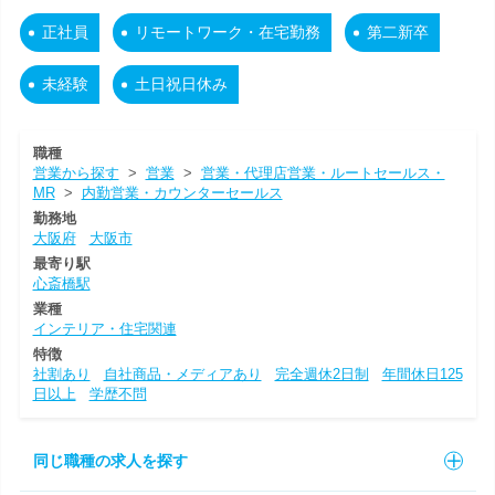
正社員
リモートワーク・在宅勤務
第二新卒
未経験
土日祝日休み
職種
営業から探す
>
営業
>
営業・代理店営業・ルートセールス・
MR
>
内勤営業・カウンターセールス
勤務地
大阪府
大阪市
最寄り駅
心斎橋駅
業種
インテリア・住宅関連
特徴
社割あり
自社商品・メディアあり
完全週休2日制
年間休日125
日以上
学歴不問
同じ職種の求人を探す