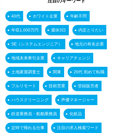
注目のキーワード
40代
ホワイト企業
年齢不問
年収1,000万円
週休3日
内定とりたい
SE（システムエンジニア）
地元の有名企業
地域未来牽引企業
キャリアチェンジ
土地家屋調査士
関東
20代 初めて転職
フルリモート
技術営業
登録販売者
ハウスクリーニング
声優マネージャー
鉄道乗務員・船舶乗務員
化粧品
定時で帰れる仕事
注目の求人検索ワード