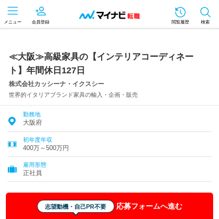
メニュー
会員登録
閲覧履歴
検索
≪大阪≫高級家具の【インテリアコーディネー
ト】年間休日127日
株式会社カッシーナ・イクスシー
世界的イタリアブランド家具の輸入・企画・販売
勤務地
大阪府
初年度年収
400万～500万円
雇用形態
正社員
応募フォームへ進む
志望動機・自己PR不要