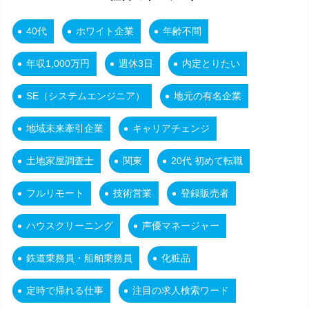
40代
ホワイト企業
年齢不問
年収1,000万円
週休3日
内定とりたい
SE（システムエンジニア）
地元の有名企業
地域未来牽引企業
キャリアチェンジ
土地家屋調査士
関東
20代 初めて転職
フルリモート
技術営業
登録販売者
ハウスクリーニング
声優マネージャー
鉄道乗務員・船舶乗務員
化粧品
定時で帰れる仕事
注目の求人検索ワード