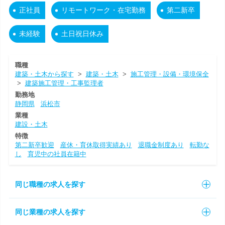
正社員
リモートワーク・在宅勤務
第二新卒
未経験
土日祝日休み
職種
建築・土木から探す
>
建築・土木
>
施工管理・設備・環境保全
>
建築施工管理・工事監理者
勤務地
静岡県
浜松市
業種
建設・土木
特徴
第二新卒歓迎
産休・育休取得実績あり
退職金制度あり
転勤な
し
育児中の社員在籍中
同じ職種の求人を探す
同じ業種の求人を探す