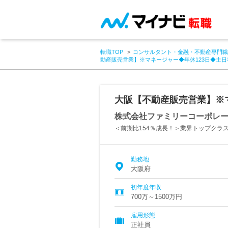
転職TOP
コンサルタント・金融・不動産専門職
動産販売営業】※マネージャー◆年休123日◆土
大阪【不動産販売営業】※
株式会社ファミリーコーポレ
＜前期比154％成長！＞業界トップクラ
勤務地
大阪府
初年度年収
700万～1500万円
雇用形態
正社員