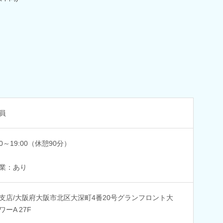
員
30～19:00（休憩90分）
業：あり
支店/大阪府大阪市北区大深町4番20号グランフロント大
ワーA 27F