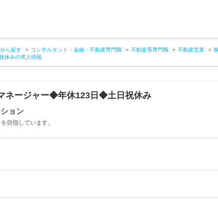
から探す
コンサルタント・金融・不動産専門職
不動産系専門職
不動産営業
日祝休みの求人情報
マネージャー◆年休123日◆土日祝休み
ーション
スを目指しています。