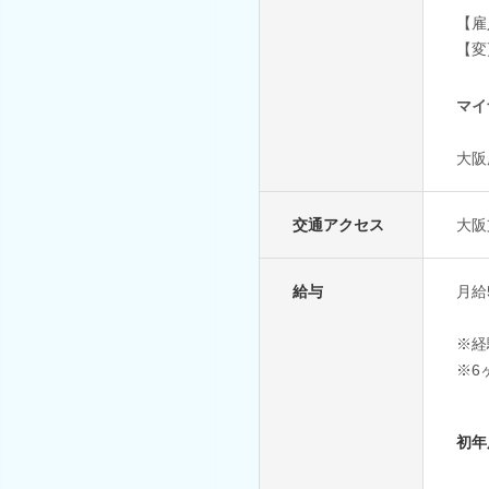
【雇
【変
マイ
大阪
交通アクセス
大阪
給与
月給
※経
※6
初年