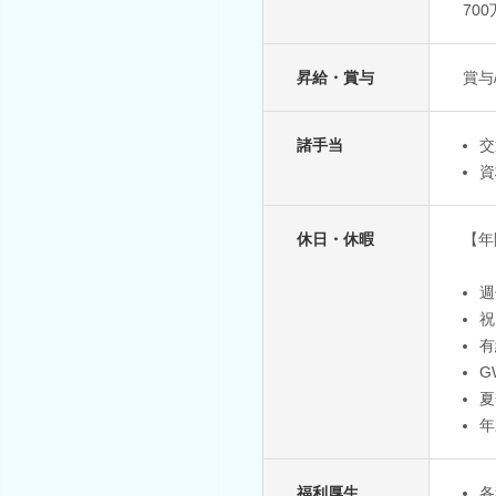
70
昇給・賞与
賞与
諸手当
交
資
休日・休暇
【年
週
祝
有
G
夏
年
福利厚生
各