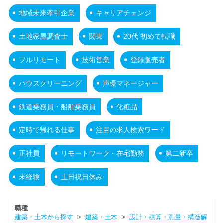
地域未来牽引企業
キャリアチェンジ
土地家屋調査士
関東
20代 初めて転職
フルリモート
技術営業
登録販売者
ハウスクリーニング
声優マネージャー
鉄道乗務員・船舶乗務員
化粧品
定時で帰れる仕事
注目の求人検索ワード
正社員
リモートワーク・在宅勤務
第二新卒
未経験
土日祝日休み
職種
建築・土木から探す
>
建築・土木
>
設計・積算・測量・構造解