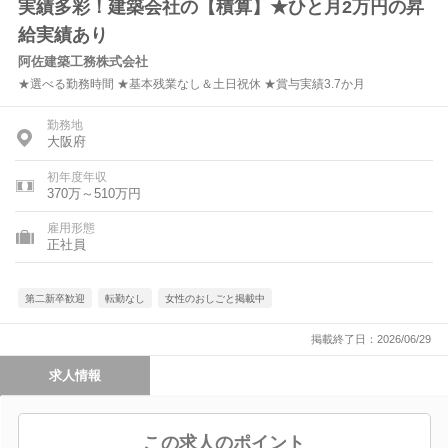
実績多彩！建築会社の【積算】★ひと月2万円の昇
給実績あり
阿佐建築工務株式会社
★選べる勤務時間 ★基本残業なし＆土日祝休 ★賞与実績3.7か月
勤務地
大阪府
初年度年収
370万～510万円
雇用形態
正社員
第二新卒歓迎
転勤なし
女性のおしごと掲載中
掲載終了日：2026/06/29
求人情報
この求人のポイント