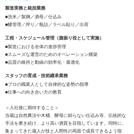
製造実務と統括業務
■洗米／製麹／酒母／仕込み
■醪管理／搾り／瓶詰／ラベル貼り／出荷
工程・スケジュール管理（旗振り役として実施）
■製造における全体の進捗管理
■スムーズな運営のためのオペレーション構築
■品質の維持と動線の効率化・最適化
スタッフの育成・技術継承業務
■プロの職業人として自律的な姿勢の指導
■仕事への向き合い方の教育
＜入社後に期待すること＞
当蔵は自然農法や木桶、酵母に頼らない仕込み等、伝統的な
手法を磨き続け、より高い酒質を目指しています。同時に、
集まってきた蔵人が技と人間性の両面で成長できるよう指