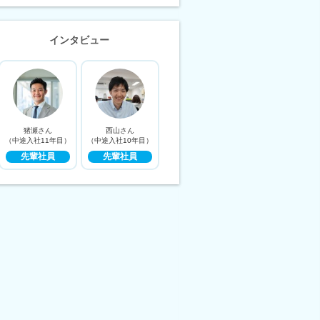
インタビュー
猪瀬さん
西山さん
（中途入社11年目）
（中途入社10年目）
先輩社員
先輩社員