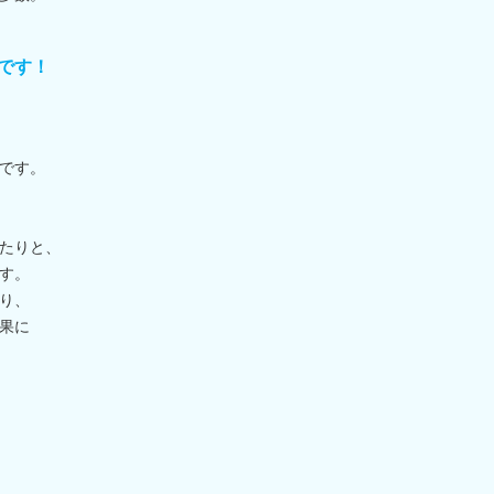
です！
です。
たりと、
す。
り、
果に