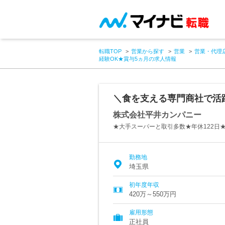
転職TOP
営業から探す
営業
営業・代理
経験OK★賞与5ヵ月の求人情報
＼食を支える専門商社で活
株式会社平井カンパニー
★大手スーパーと取引多数★年休122日★
勤務地
埼玉県
初年度年収
420万～550万円
雇用形態
正社員