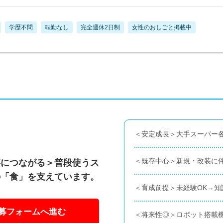
学歴不問
転勤なし
完全週休2日制
女性のおしごと掲載中
＜安定成長＞大手スーパー
＜既存中心＞新規・改装に
事につながる＞普段使うス
の「食」を支えています。
＜育成前提＞未経験OK→知
募フォームへ進む
＜将来性◎＞ロボット搭載