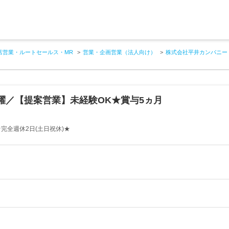
店営業・ルートセールス・MR
営業・企画営業（法人向け）
株式会社平井カンパニー
躍／【提案営業】未経験OK★賞与5ヵ月
完全週休2日(土日祝休)★