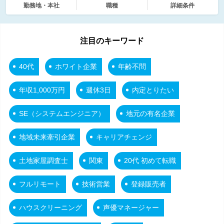
勤務地・本社
職種
詳細条件
注目のキーワード
40代
ホワイト企業
年齢不問
年収1,000万円
週休3日
内定とりたい
SE（システムエンジニア）
地元の有名企業
地域未来牽引企業
キャリアチェンジ
土地家屋調査士
関東
20代 初めて転職
フルリモート
技術営業
登録販売者
ハウスクリーニング
声優マネージャー