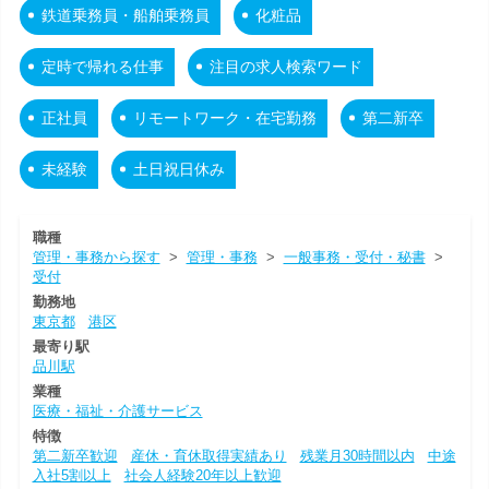
鉄道乗務員・船舶乗務員
化粧品
定時で帰れる仕事
注目の求人検索ワード
正社員
リモートワーク・在宅勤務
第二新卒
未経験
土日祝日休み
職種
管理・事務から探す
>
管理・事務
>
一般事務・受付・秘書
>
受付
勤務地
東京都
港区
最寄り駅
品川駅
業種
医療・福祉・介護サービス
特徴
第二新卒歓迎
産休・育休取得実績あり
残業月30時間以内
中途
入社5割以上
社会人経験20年以上歓迎