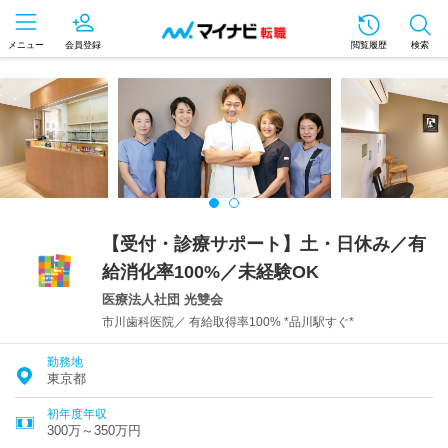
メニュー
会員登録
閲覧履歴
検索
【受付・診療サポート】土・日休み／有
給消化率100%／未経験OK
医療法人社団 光雙会
市川歯科医院／ 有給取得率100% *品川駅すぐ*
勤務地
東京都
初年度年収
300万～350万円