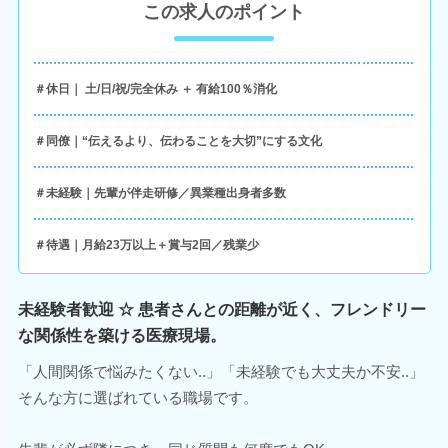
この求人のポイント
＃休日｜ 土/日/祝/完全休み ＋ 有給100％消化
＃同僚｜“伝えるより、伝わることを大切”にする文化
＃未経験｜先輩が伴走研修／異業種出身者多数
＃待遇｜月給23万以上＋賞与2回／残業少
未経験者歓迎 ☆ 患者さんとの距離が近く、フレンドリー
な関係性を築ける医療現場。
「人間関係で悩みたくない..」「未経験でも大丈夫か不安..」
そんな方に選ばれている職場です。