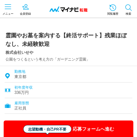
メニュー
会員登録
閲覧履歴
検索
霊園やお墓を案内する【終活サポート】残業ほぼ
なし、未経験歓迎
株式会社いせや
公園をつくるという考え方の「ガーデニング霊園」
勤務地
東京都
初年度年収
336万円
雇用形態
正社員
応募フォームへ進む
志望動機・自己PR不要