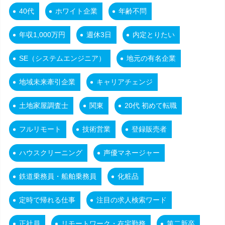
40代
ホワイト企業
年齢不問
年収1,000万円
週休3日
内定とりたい
SE（システムエンジニア）
地元の有名企業
地域未来牽引企業
キャリアチェンジ
土地家屋調査士
関東
20代 初めて転職
フルリモート
技術営業
登録販売者
ハウスクリーニング
声優マネージャー
鉄道乗務員・船舶乗務員
化粧品
定時で帰れる仕事
注目の求人検索ワード
正社員
リモートワーク・在宅勤務
第二新卒