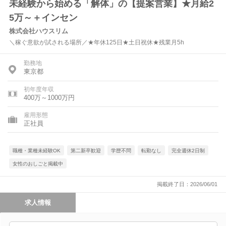
未経験から始める「解体」の【提案営業】★月給2
5万～＋インセン
株式会社ハウスリム
＼稼ぐ意欲が試される場所／★年休125日★土日祝休★残業月5h
勤務地
東京都
初年度年収
400万～1000万円
雇用形態
正社員
職種・業種未経験OK
第二新卒歓迎
学歴不問
転勤なし
完全週休2日制
女性のおしごと掲載中
掲載終了日：2026/06/01
求人情報