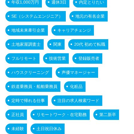
年収1,000万円
週休3日
内定とりたい
SE（システムエンジニア）
地元の有名企業
地域未来牽引企業
キャリアチェンジ
土地家屋調査士
関東
20代 初めて転職
フルリモート
技術営業
登録販売者
ハウスクリーニング
声優マネージャー
鉄道乗務員・船舶乗務員
化粧品
定時で帰れる仕事
注目の求人検索ワード
正社員
リモートワーク・在宅勤務
第二新卒
未経験
土日祝日休み