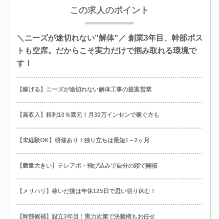
この求人のポイント
＼ニーズが途切れない"解体"／ 創業3年目、幹部ポス
トも空席。だからこそ実力だけで掴み取れる環境で
す！
【稼げる】ニーズが途切れない解体工事の提案営業
【高収入】粗利10％還元！月30万インセンで稼ぐ方も
【未経験OK】研修あり！独り立ちは最短1～2ヶ月
【裁量大きい】テレアポ・飛び込みで自分の頭で開拓
【メリハリ】稼いだ後は年休125日で思い切り休む！
【幹部候補】設立3年目！実力次第で決裁権もお任せ