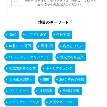
画面の更新をしても表示されない場合は、しばらく
経ってから再度お試しください。
注目のキーワード
40代
ホワイト企業
年齢不問
年収1,000万円
週休3日
内定とりたい
SE（システムエンジニア）
地元の有名企業
地域未来牽引企業
キャリアチェンジ
土地家屋調査士
関東
20代 初めて転職
フルリモート
技術営業
登録販売者
ハウスクリーニング
声優マネージャー