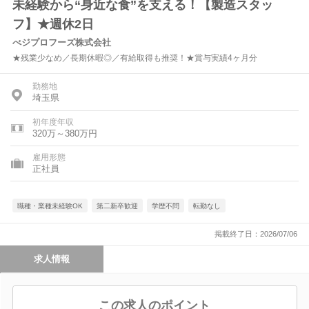
未経験から“身近な食”を支える！【製造スタッ
フ】★週休2日
べジプロフーズ株式会社
★残業少なめ／長期休暇◎／有給取得も推奨！★賞与実績4ヶ月分
勤務地
埼玉県
初年度年収
320万～380万円
雇用形態
正社員
職種・業種未経験OK
第二新卒歓迎
学歴不問
転勤なし
掲載終了日：2026/07/06
求人情報
この求人のポイント