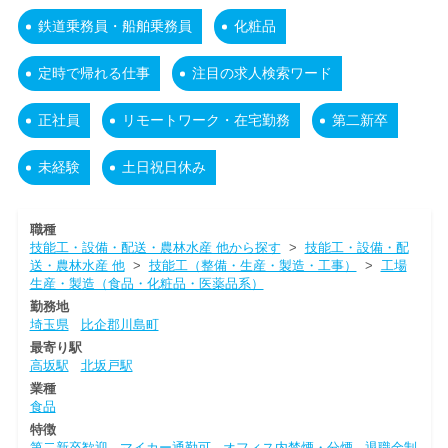
鉄道乗務員・船舶乗務員
化粧品
定時で帰れる仕事
注目の求人検索ワード
正社員
リモートワーク・在宅勤務
第二新卒
未経験
土日祝日休み
職種
技能工・設備・配送・農林水産 他から探す
>
技能工・設備・配
送・農林水産 他
>
技能工（整備・生産・製造・工事）
>
工場
生産・製造（食品・化粧品・医薬品系）
勤務地
埼玉県
比企郡川島町
最寄り駅
高坂駅
北坂戸駅
業種
食品
特徴
第二新卒歓迎
マイカー通勤可
オフィス内禁煙・分煙
退職金制