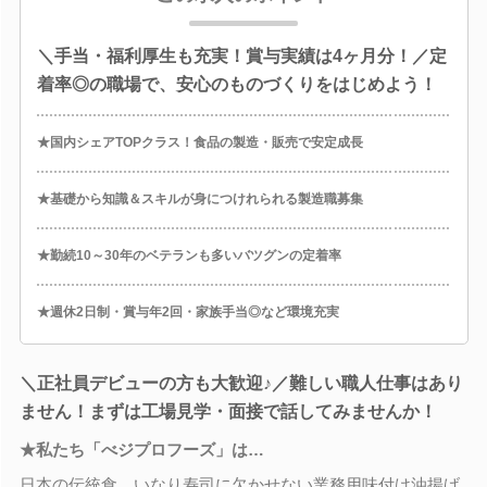
＼手当・福利厚生も充実！賞与実績は4ヶ月分！／定
着率◎の職場で、安心のものづくりをはじめよう！
★国内シェアTOPクラス！食品の製造・販売で安定成長
★基礎から知識＆スキルが身につけれられる製造職募集
★勤続10～30年のベテランも多いバツグンの定着率
★週休2日制・賞与年2回・家族手当◎など環境充実
＼正社員デビューの方も大歓迎♪／難しい職人仕事はあり
ません！まずは工場見学・面接で話してみませんか！
★私たち「べジプロフーズ」は…
日本の伝統食、いなり寿司に欠かせない業務用味付け油揚げ