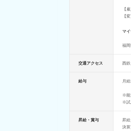
【雇
【変
マイ
福岡
交通アクセス
西鉄
給与
月給
※能
※試
昇給・賞与
昇給
決算