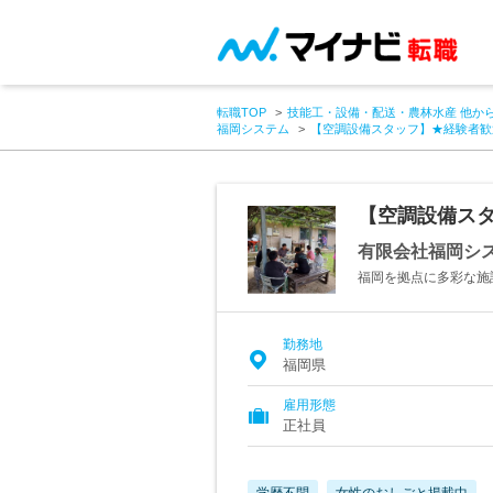
転職TOP
技能工・設備・配送・農林水産 他か
福岡システム
【空調設備スタッフ】★経験者歓
【空調設備ス
有限会社福岡シ
福岡を拠点に多彩な施
勤務地
福岡県
雇用形態
正社員
学歴不問
女性のおしごと掲載中