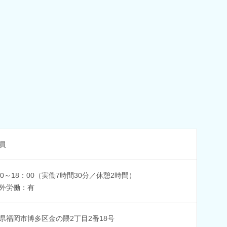
員
30～18：00（実働7時間30分／休憩2時間）
外労働：有
県福岡市博多区金の隈2丁目2番18号