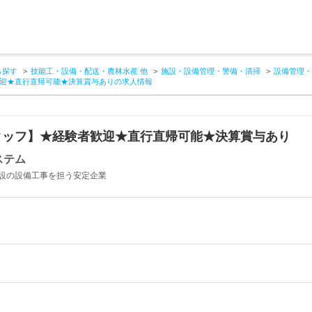
ら探す
技能工・設備・配送・農林水産 他
施設・設備管理・警備・清掃
設備管理・
迎★直行直帰可能★決算賞与ありの求人情報
タッフ】★経験者歓迎★直行直帰可能★決算賞与あり
ステム
設の設備工事を担う安定企業