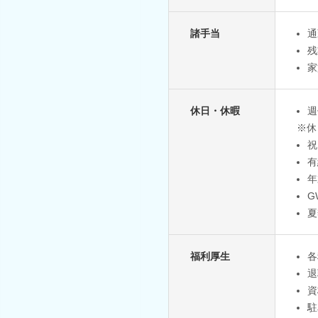
諸手当
通
残
家
休日・休暇
週
※休
祝
有
年
G
夏
福利厚生
各
退
資
駐