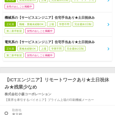
女性のおしごと掲載中
機械系の【サービスエンジニア】住宅手当あり★土日祝休み
正社員
職種・業種未経験OK
上場
学歴不問
完全週休2日制
第二新卒歓迎
女性のおしごと掲載中
電気系の【サービスエンジニア】住宅手当あり★土日祝休み
正社員
業種未経験OK
上場
学歴不問
完全週休2日制
第二新卒歓迎
女性のおしごと掲載中
【ICTエンジニア】リモートワークあり★土日祝休
み★残業少なめ
株式会社小森コーポレーション
【業界を牽引するパイオニア】プライム上場の印刷機械メーカー
勤務地
東京都