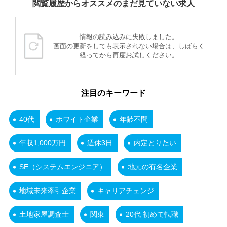
閲覧履歴からオススメのまだ見ていない求人
情報の読み込みに失敗しました。
画面の更新をしても表示されない場合は、しばらく
経ってから再度お試しください。
注目のキーワード
40代
ホワイト企業
年齢不問
年収1,000万円
週休3日
内定とりたい
SE（システムエンジニア）
地元の有名企業
地域未来牽引企業
キャリアチェンジ
土地家屋調査士
関東
20代 初めて転職