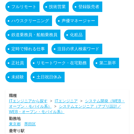
フルリモート
技術営業
登録販売者
ハウスクリーニング
声優マネージャー
鉄道乗務員・船舶乗務員
化粧品
定時で帰れる仕事
注目の求人検索ワード
正社員
リモートワーク・在宅勤務
第二新卒
未経験
土日祝日休み
職種
ITエンジニアから探す
>
ITエンジニア
>
システム開発（WEB・
オープン・モバイル系）
>
システムエンジニア（アプリ設計／
WEB・オープン・モバイル系）
勤務地
東京都
墨田区
最寄り駅