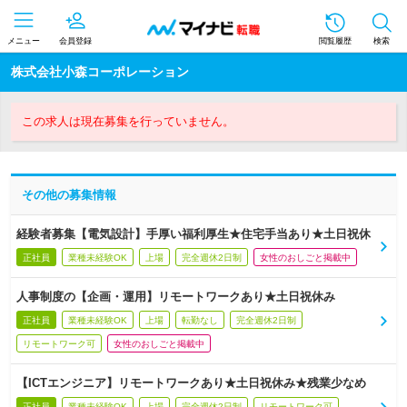
メニュー
会員登録
閲覧履歴
検索
株式会社小森コーポレーション
この求人は現在募集を行っていません。
その他の募集情報
経験者募集【電気設計】手厚い福利厚生★住宅手当あり★土日祝休
正社員
業種未経験OK
上場
完全週休2日制
女性のおしごと掲載中
人事制度の【企画・運用】リモートワークあり★土日祝休み
正社員
業種未経験OK
上場
転勤なし
完全週休2日制
リモートワーク可
女性のおしごと掲載中
【ICTエンジニア】リモートワークあり★土日祝休み★残業少なめ
正社員
業種未経験OK
上場
完全週休2日制
リモートワーク可