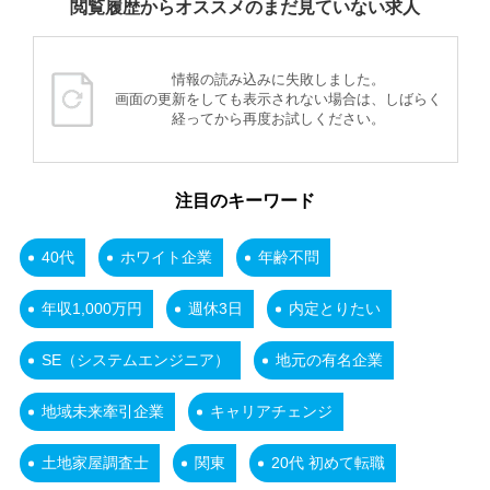
閲覧履歴からオススメのまだ見ていない求人
情報の読み込みに失敗しました。
画面の更新をしても表示されない場合は、しばらく
経ってから再度お試しください。
注目のキーワード
40代
ホワイト企業
年齢不問
年収1,000万円
週休3日
内定とりたい
SE（システムエンジニア）
地元の有名企業
地域未来牽引企業
キャリアチェンジ
土地家屋調査士
関東
20代 初めて転職