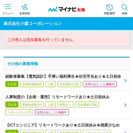
メニュー
会員登録
閲覧履歴
検索
株式会社小森コーポレーション
この求人は現在募集を行っていません。
その他の募集情報
経験者募集【電気設計】手厚い福利厚生★住宅手当あり★土日祝休
正社員
業種未経験OK
上場
完全週休2日制
女性のおしごと掲載中
人事制度の【企画・運用】リモートワークあり★土日祝休み
正社員
業種未経験OK
上場
転勤なし
完全週休2日制
リモートワーク可
女性のおしごと掲載中
【ICTエンジニア】リモートワークあり★土日祝休み★残業少なめ
正社員
業種未経験OK
上場
完全週休2日制
リモートワーク可