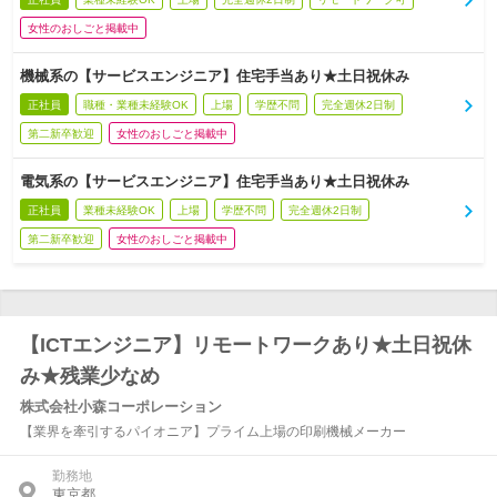
女性のおしごと掲載中
機械系の【サービスエンジニア】住宅手当あり★土日祝休み
正社員
職種・業種未経験OK
上場
学歴不問
完全週休2日制
第二新卒歓迎
女性のおしごと掲載中
電気系の【サービスエンジニア】住宅手当あり★土日祝休み
正社員
業種未経験OK
上場
学歴不問
完全週休2日制
第二新卒歓迎
女性のおしごと掲載中
【ICTエンジニア】リモートワークあり★土日祝休
み★残業少なめ
株式会社小森コーポレーション
【業界を牽引するパイオニア】プライム上場の印刷機械メーカー
勤務地
東京都