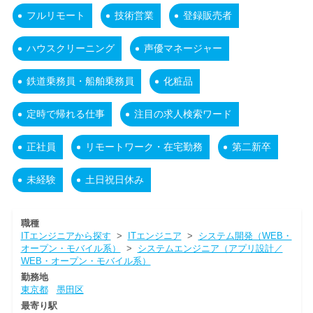
フルリモート
技術営業
登録販売者
ハウスクリーニング
声優マネージャー
鉄道乗務員・船舶乗務員
化粧品
定時で帰れる仕事
注目の求人検索ワード
正社員
リモートワーク・在宅勤務
第二新卒
未経験
土日祝日休み
職種
ITエンジニアから探す
>
ITエンジニア
>
システム開発（WEB・
オープン・モバイル系）
>
システムエンジニア（アプリ設計／
WEB・オープン・モバイル系）
勤務地
東京都
墨田区
最寄り駅