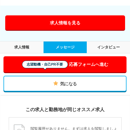
求人情報を見る
求人情報
メッセージ
インタビュー
応募フォームへ進む
志望動機・自己PR不要
気になる
この求人と勤務地が同じオススメ求人
閲覧履歴がありません。まずは求人を閲覧しましょ