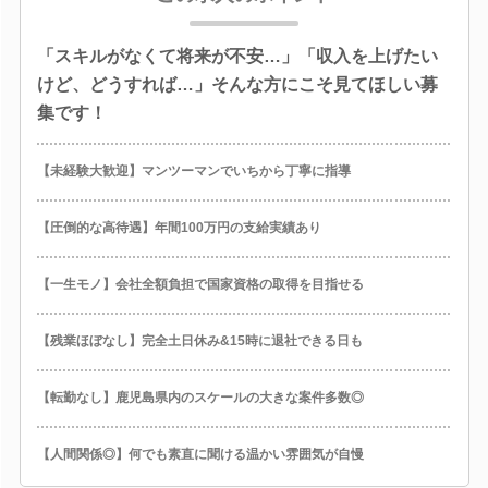
「スキルがなくて将来が不安…」「収入を上げたい
けど、どうすれば…」そんな方にこそ見てほしい募
集です！
【未経験大歓迎】マンツーマンでいちから丁寧に指導
【圧倒的な高待遇】年間100万円の支給実績あり
【一生モノ】会社全額負担で国家資格の取得を目指せる
【残業ほぼなし】完全土日休み&15時に退社できる日も
【転勤なし】鹿児島県内のスケールの大きな案件多数◎
【人間関係◎】何でも素直に聞ける温かい雰囲気が自慢