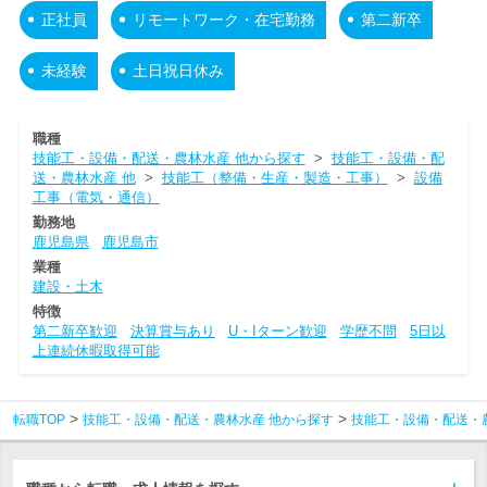
正社員
リモートワーク・在宅勤務
第二新卒
未経験
土日祝日休み
職種
技能工・設備・配送・農林水産 他から探す
>
技能工・設備・配
送・農林水産 他
>
技能工（整備・生産・製造・工事）
>
設備
工事（電気・通信）
勤務地
鹿児島県
鹿児島市
業種
建設・土木
特徴
第二新卒歓迎
決算賞与あり
U・Iターン歓迎
学歴不問
5日以
上連続休暇取得可能
転職TOP
技能工・設備・配送・農林水産 他から探す
技能工・設備・配送・