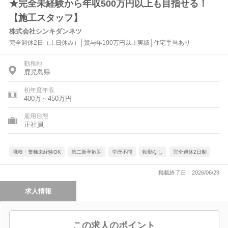
★完全未経験から年収500万円以上も目指せる！
【施工スタッフ】
株式会社シンキダンネツ
完全週休2日（土日休み）│賞与年100万円以上実績│住宅手当あり
勤務地
鹿児島県
初年度年収
400万～450万円
雇用形態
正社員
職種・業種未経験OK
第二新卒歓迎
学歴不問
転勤なし
完全週休2日制
掲載終了日：2026/06/29
求人情報
この求人のポイント