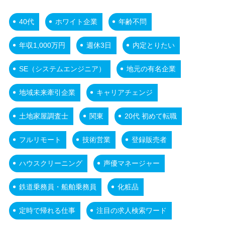
40代
ホワイト企業
年齢不問
年収1,000万円
週休3日
内定とりたい
SE（システムエンジニア）
地元の有名企業
地域未来牽引企業
キャリアチェンジ
土地家屋調査士
関東
20代 初めて転職
フルリモート
技術営業
登録販売者
ハウスクリーニング
声優マネージャー
鉄道乗務員・船舶乗務員
化粧品
定時で帰れる仕事
注目の求人検索ワード