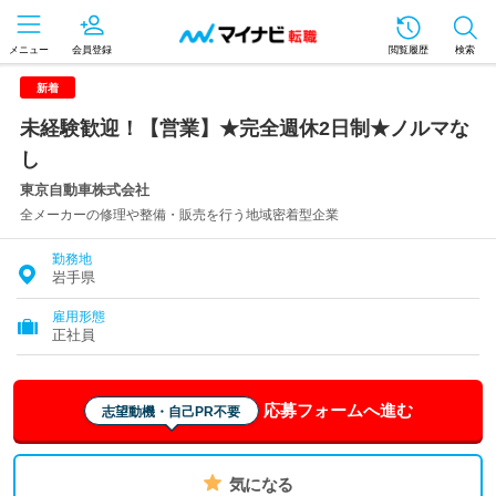
メニュー
会員登録
閲覧履歴
検索
新着
未経験歓迎！【営業】★完全週休2日制★ノルマな
し
東京自動車株式会社
全メーカーの修理や整備・販売を行う地域密着型企業
勤務地
岩手県
雇用形態
正社員
応募フォームへ進む
志望動機・自己PR不要
気になる