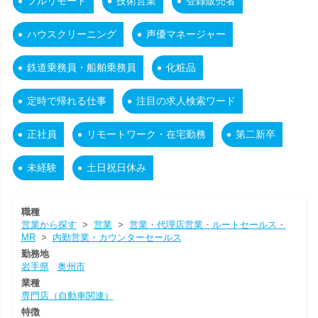
フルリモート
技術営業
登録販売者
ハウスクリーニング
声優マネージャー
鉄道乗務員・船舶乗務員
化粧品
定時で帰れる仕事
注目の求人検索ワード
正社員
リモートワーク・在宅勤務
第二新卒
未経験
土日祝日休み
職種
営業から探す
>
営業
>
営業・代理店営業・ルートセールス・
MR
>
内勤営業・カウンターセールス
勤務地
岩手県
奥州市
業種
専門店（自動車関連）
特徴