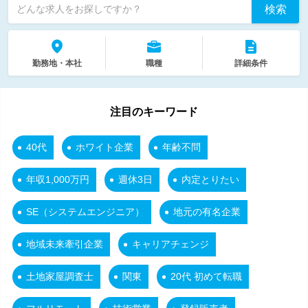
検索
どんな求人をお探しですか？
勤務地・本社
職種
詳細条件
注目のキーワード
40代
ホワイト企業
年齢不問
年収1,000万円
週休3日
内定とりたい
SE（システムエンジニア）
地元の有名企業
地域未来牽引企業
キャリアチェンジ
土地家屋調査士
関東
20代 初めて転職