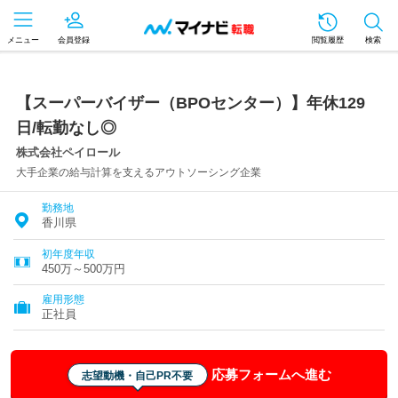
メニュー
会員登録
閲覧履歴
検索
【スーパーバイザー（BPOセンター）】年休129
日/転勤なし◎
株式会社ペイロール
大手企業の給与計算を支えるアウトソーシング企業
勤務地
香川県
初年度年収
450万～500万円
雇用形態
正社員
応募フォームへ進む
志望動機・自己PR不要