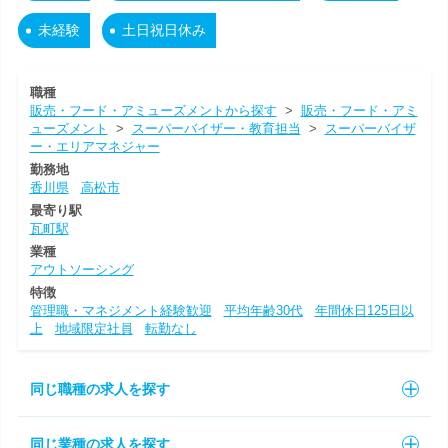
未経験
土日祝日休み
職種
販売・フード・アミューズメントから探す
>
販売・フード・アミ
ューズメント
>
スーパーバイザー・教育担当
>
スーパーバイザ
ー・エリアマネジャー
勤務地
香川県
高松市
最寄り駅
瓦町駅
業種
アウトソーシング
特徴
管理職・マネジメント経験歓迎
平均年齢30代
年間休日125日以
上
地域限定社員
転勤なし
同じ職種の求人を探す
同じ業種の求人を探す