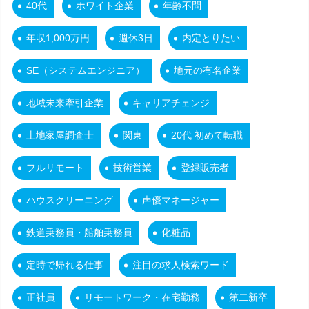
40代
ホワイト企業
年齢不問
年収1,000万円
週休3日
内定とりたい
SE（システムエンジニア）
地元の有名企業
地域未来牽引企業
キャリアチェンジ
土地家屋調査士
関東
20代 初めて転職
フルリモート
技術営業
登録販売者
ハウスクリーニング
声優マネージャー
鉄道乗務員・船舶乗務員
化粧品
定時で帰れる仕事
注目の求人検索ワード
正社員
リモートワーク・在宅勤務
第二新卒