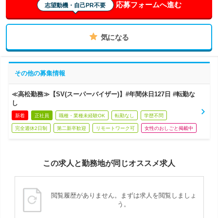
応募フォームへ進む
志望動機・自己PR不要
気になる
その他の募集情報
≪高松勤務≫【SV(スーパーバイザー)】#年間休日127日 #転勤な
し
新着
正社員
職種・業種未経験OK
転勤なし
学歴不問
完全週休2日制
第二新卒歓迎
リモートワーク可
女性のおしごと掲載中
この求人と勤務地が同じオススメ求人
閲覧履歴がありません。まずは求人を閲覧しましょ
う。