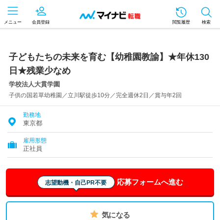
メニュー
会員登録
閲覧履歴
検索
子どもたちの未来を育む【幼稚園教諭】★年休130
日★残業少なめ
学校法人大貫学園
子供の国若草幼稚園／立川駅徒歩10分／完全週休2日／賞与年2回
勤務地
東京都
雇用形態
正社員
応募フォームへ進む
志望動機・自己PR不要
気になる