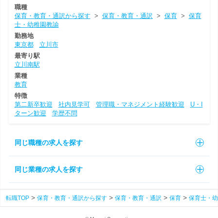
職種
保育・教育・通訳から探す
>
保育・教育・通訳
>
保育
>
保育
士・幼稚園教諭
勤務地
東京都
立川市
最寄り駅
立川南駅
業種
教育
特徴
第二新卒歓迎
社内見学可
管理職・マネジメント経験歓迎
U・I
ターン歓迎
学歴不問
同じ職種の求人を探す
同じ業種の求人を探す
転職TOP
保育・教育・通訳から探す
保育・教育・通訳
保育
保育士・幼