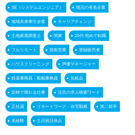
SE（システムエンジニア）
地元の有名企業
地域未来牽引企業
キャリアチェンジ
土地家屋調査士
関東
20代 初めて転職
フルリモート
技術営業
登録販売者
ハウスクリーニング
声優マネージャー
鉄道乗務員・船舶乗務員
化粧品
定時で帰れる仕事
注目の求人検索ワード
正社員
リモートワーク・在宅勤務
第二新卒
未経験
土日祝日休み