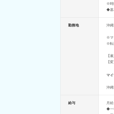
※時
◆基
勤務地
沖縄
※マ
※転
【雇
【変
マイ
沖縄
給与
月給
◆一