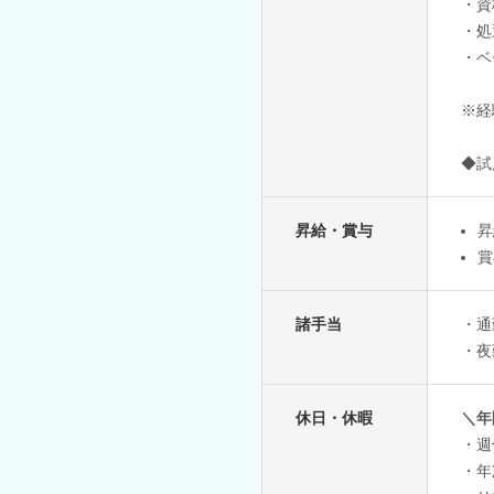
・資
・処
・ベ
※経
◆試
昇給・賞与
昇
賞
諸手当
・通
・夜
休日・休暇
＼年
・週
・年