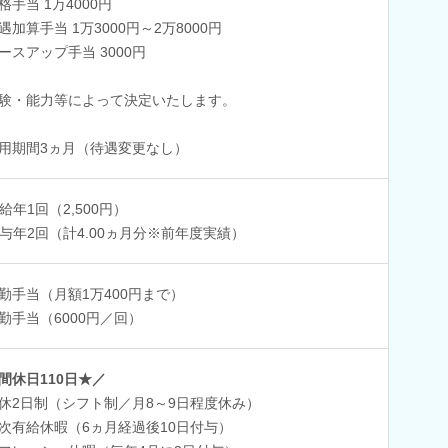
格手当 1万4000円
遇加算手当 1万3000円～2万8000円
ースアップ手当 3000円
験・能力等によって決定いたします。
用期間3ヵ月（待遇変更なし）
給年1回（2,500円）
与年2回（計4.00ヵ月分※前年度実績）
勤手当（月額1万400円まで）
勤手当（6000円／回）
間休日110日★／
休2日制（シフト制／月8～9日程度休み）
次有給休暇（6ヵ月経過後10日付与）