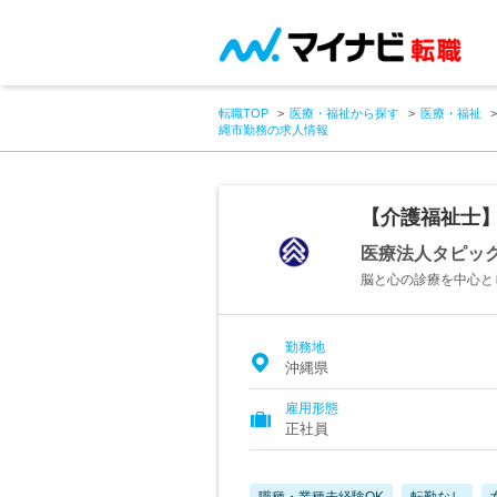
転職TOP
医療・福祉から探す
医療・福祉
縄市勤務の求人情報
【介護福祉士
医療法人タピッ
脳と心の診療を中心と
勤務地
沖縄県
雇用形態
正社員
職種・業種未経験OK
転勤なし