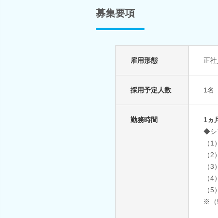
募集要項
雇用形態
正社
採用予定人数
1名
勤務時間
1ヵ
◆シ
（1
（2
（3
（4
（5
※（