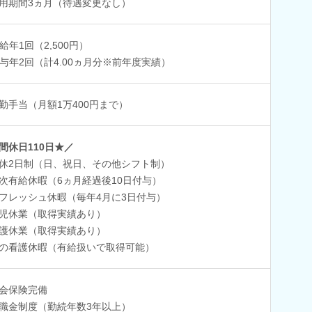
用期間3ヵ月（待遇変更なし）
給年1回（2,500円）
与年2回（計4.00ヵ月分※前年度実績）
勤手当（月額1万400円まで）
間休日110日★／
休2日制（日、祝日、その他シフト制）
次有給休暇（6ヵ月経過後10日付与）
フレッシュ休暇（毎年4月に3日付与）
児休業（取得実績あり）
護休業（取得実績あり）
の看護休暇（有給扱いで取得可能）
会保険完備
職金制度（勤続年数3年以上）