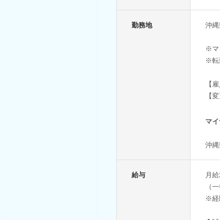
勤務地
沖縄
※マ
※転
【雇
【変
マイ
沖縄
給与
月給
（一
※経