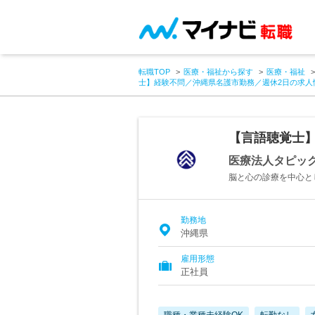
転職TOP
医療・福祉から探す
医療・福祉
士】経験不問／沖縄県名護市勤務／週休2日の求人
【言語聴覚士
医療法人タピッ
脳と心の診療を中心と
勤務地
沖縄県
雇用形態
正社員
職種・業種未経験OK
転勤なし