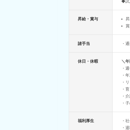
◆試
昇給・賞与
昇
賞
諸手当
・通
休日・休暇
＼年
・週
・年
・リ
・育
・介
・子
福利厚生
・社
・退