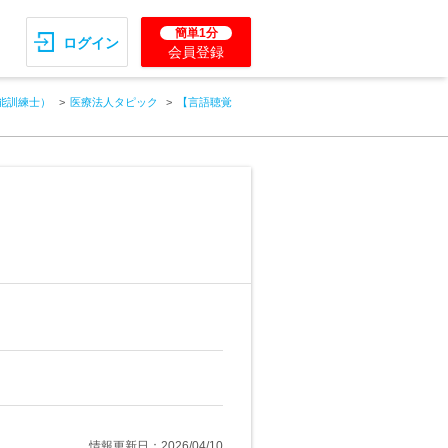
簡単1分
ログイン
会員登録
能訓練士）
医療法人タピック
【言語聴覚
情報更新日：2026/04/10