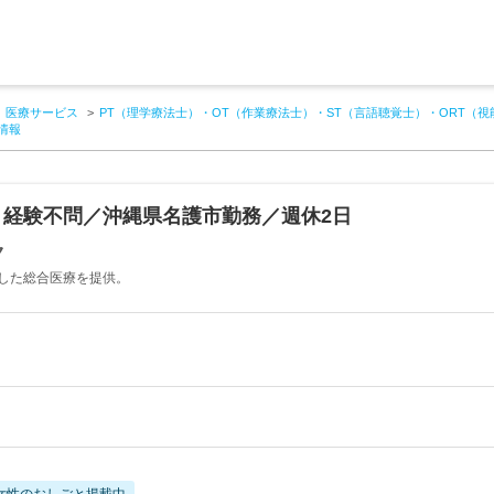
医療サービス
PT（理学療法士）・OT（作業療法士）・ST（言語聴覚士）・ORT（視
情報
】経験不問／沖縄県名護市勤務／週休2日
ク
した総合医療を提供。
女性のおしごと掲載中