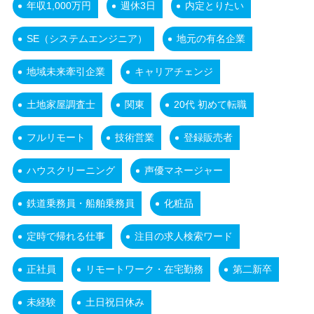
年収1,000万円
週休3日
内定とりたい
SE（システムエンジニア）
地元の有名企業
地域未来牽引企業
キャリアチェンジ
土地家屋調査士
関東
20代 初めて転職
フルリモート
技術営業
登録販売者
ハウスクリーニング
声優マネージャー
鉄道乗務員・船舶乗務員
化粧品
定時で帰れる仕事
注目の求人検索ワード
正社員
リモートワーク・在宅勤務
第二新卒
未経験
土日祝日休み