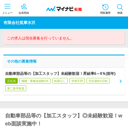
メニュー
会員登録
閲覧履歴
検索
有限会社筑摩水沢
この求人は現在募集を行っていません。
その他の募集情報
自動車部品等の【加工スタッフ】未経験歓迎！昇給率6～8％(前年)
正社員
職種・業種未経験OK
転勤なし
学歴不問
完全週休2日制
第二新卒歓迎
自動車部品等の【加工スタッフ】◎未経験歓迎！w
eb面談実施中！