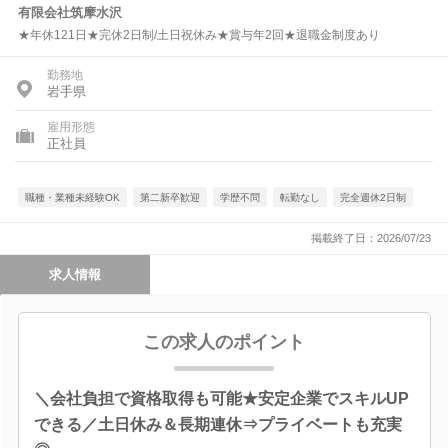
有限会社筑摩水沢
★年休121日★完休2日制/土日祝休み★賞与年2回★退職金制度あり
勤務地
岩手県
雇用形態
正社員
職種・業種未経験OK
第二新卒歓迎
学歴不問
転勤なし
完全週休2日制
掲載終了日：2026/07/23
求人情報
この求人のポイント
＼会社負担で資格取得も可能★安定企業でスキルUP
できる／土日休み＆長期連休⇒プライベートも充実