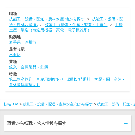
職種
技能工・設備・配送・農林水産 他から探す
>
技能工・設備・配
送・農林水産 他
>
技能工（整備・生産・製造・工事）
>
工場
生産・製造（輸送用機器・家電・電子機器系）
勤務地
岩手県
奥州市
最寄り駅
水沢駅
業種
鉱業・金属製品・鉄鋼
特徴
第二新卒歓迎
再雇用制度あり
原則定時退社
学歴不問
産休・
育休取得実績あり
転職TOP
技能工・設備・配送・農林水産 他から探す
技能工・設備・配送・
職種から転職・求人情報を探す