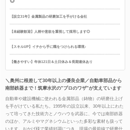
◎
【設立31年】金属製品の研磨加工を手がける会社
【未経験歓迎】人柄や意欲を重視して採用します◎
【スキルUP】イチから手に職をつけられる環境♪
【働きやすい】年休121日＆土日休み＆長期連休あり
＼奥州に根差して30年以上の優良企業／自動車部品から
南部鉄器まで！筑摩水沢の"プロのワザ"が支えています
自動車や建設機械に使われる金属部品（鋳物）の研磨仕上げ
を手がけている私たち。1995年の設立以来、30年以上にわた
って培ってきた技術力とノウハウを武器に、今では南部鉄器
のほか、アルミやマグネシウムといった多彩な素材も扱って
います。おかげ様で業績好調につき、現場の最前線で研磨仕