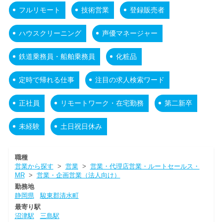
フルリモート
技術営業
登録販売者
ハウスクリーニング
声優マネージャー
鉄道乗務員・船舶乗務員
化粧品
定時で帰れる仕事
注目の求人検索ワード
正社員
リモートワーク・在宅勤務
第二新卒
未経験
土日祝日休み
職種
営業から探す
>
営業
>
営業・代理店営業・ルートセールス・
MR
>
営業・企画営業（法人向け）
勤務地
静岡県
駿東郡清水町
最寄り駅
沼津駅
三島駅