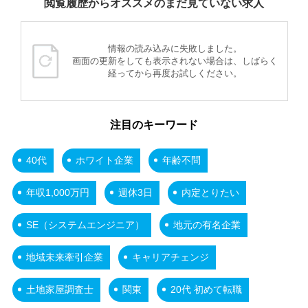
閲覧履歴からオススメのまだ見ていない求人
情報の読み込みに失敗しました。
画面の更新をしても表示されない場合は、しばらく
経ってから再度お試しください。
注目のキーワード
40代
ホワイト企業
年齢不問
年収1,000万円
週休3日
内定とりたい
SE（システムエンジニア）
地元の有名企業
地域未来牽引企業
キャリアチェンジ
土地家屋調査士
関東
20代 初めて転職