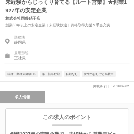
未経験からじっくり育てる【ルート営業】★創業1
927年の安定企業
株式会社岡藤硝子店
創業80年以上の安定企業｜未経験歓迎｜資格取得支援＆手当充実
勤務地
静岡県
雇用形態
正社員
職種・業種未経験OK
第二新卒歓迎
転勤なし
女性のおしごと掲載中
掲載終了日：2026/07/02
求人情報
この求人のポイント