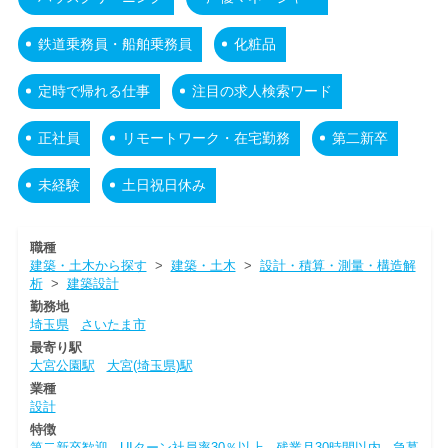
鉄道乗務員・船舶乗務員
化粧品
定時で帰れる仕事
注目の求人検索ワード
正社員
リモートワーク・在宅勤務
第二新卒
未経験
土日祝日休み
職種
建築・土木から探す
>
建築・土木
>
設計・積算・測量・構造解
析
>
建築設計
勤務地
埼玉県
さいたま市
最寄り駅
大宮公園駅
大宮(埼玉県)駅
業種
設計
特徴
第二新卒歓迎
UIターン社員率30％以上
残業月30時間以内
急募