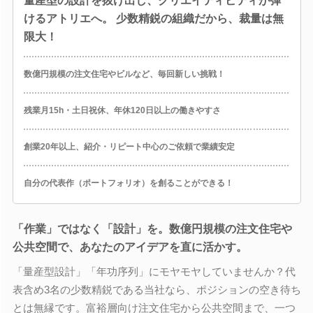
量産型の設計を抜け出し、クリエイティビティが弾
けるアトリエへ。 少数精鋭の組織だから、裁量は無
限大！
数億円規模の注文住宅やビルなど、毎回新しい挑戦！
残業月15h・土日祝休、年休120日以上の働きやすさ
創業20年以上、紹介・リピート中心のご依頼で業績安定
自分の代表作（ポートフォリオ）を創ることができる！
「作業」ではなく「設計」を。数億円規模の注文住宅や
公共空間で、あなたのアイデアを直に活かす。
「量産型設計」「年功序列」にモヤモヤしていませんか？代
表含め3名の少数精鋭である当社なら、ポジションの空き待ち
とは無縁です。富裕層向け注文住宅から公共空間まで、一つ