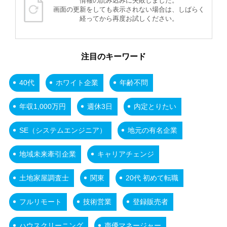
情報の読み込みに失敗しました。
画面の更新をしても表示されない場合は、しばらく
経ってから再度お試しください。
注目のキーワード
40代
ホワイト企業
年齢不問
年収1,000万円
週休3日
内定とりたい
SE（システムエンジニア）
地元の有名企業
地域未来牽引企業
キャリアチェンジ
土地家屋調査士
関東
20代 初めて転職
フルリモート
技術営業
登録販売者
ハウスクリーニング
声優マネージャー