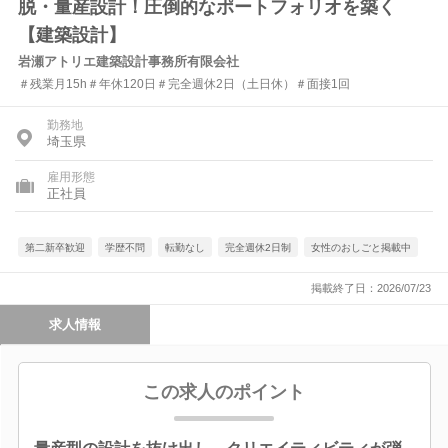
脱・量産設計！圧倒的なポートフォリオを築く
【建築設計】
岩瀬アトリエ建築設計事務所有限会社
＃残業月15h＃年休120日＃完全週休2日（土日休）＃面接1回
勤務地
埼玉県
雇用形態
正社員
第二新卒歓迎
学歴不問
転勤なし
完全週休2日制
女性のおしごと掲載中
掲載終了日：2026/07/23
求人情報
この求人のポイント