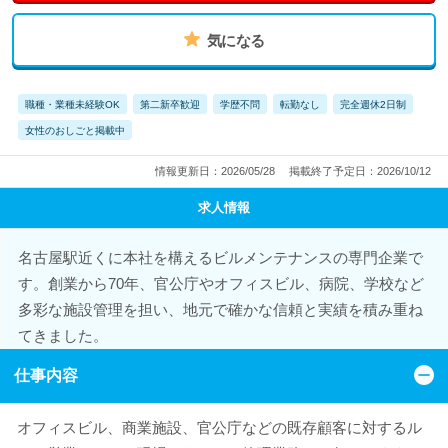
気になる
職種・業種未経験OK
第二新卒歓迎
学歴不問
転勤なし
完全週休2日制
女性のおしごと掲載中
情報更新日：2026/05/28
掲載終了予定日：2026/10/12
求人情報
名古屋駅近くに本社を構えるビルメンテナンスの専門企業で
す。創業から70年、官公庁やオフィスビル、病院、学校など
多彩な施設管理を担い、地元で確かな信頼と実績を積み重ね
てきました。
仕事内容
オフィスビル、商業施設、官公庁などの既存顧客に対するル