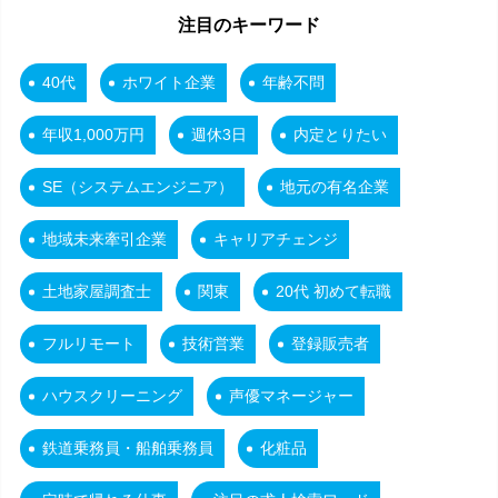
注目のキーワード
40代
ホワイト企業
年齢不問
年収1,000万円
週休3日
内定とりたい
SE（システムエンジニア）
地元の有名企業
地域未来牽引企業
キャリアチェンジ
土地家屋調査士
関東
20代 初めて転職
フルリモート
技術営業
登録販売者
ハウスクリーニング
声優マネージャー
鉄道乗務員・船舶乗務員
化粧品