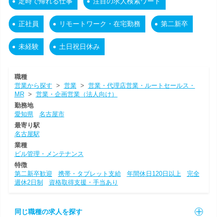
定時で帰れる仕事
注目の求人検索ワード
正社員
リモートワーク・在宅勤務
第二新卒
未経験
土日祝日休み
職種
営業から探す
>
営業
>
営業・代理店営業・ルートセールス・
MR
>
営業・企画営業（法人向け）
勤務地
愛知県
名古屋市
最寄り駅
名古屋駅
業種
ビル管理・メンテナンス
特徴
第二新卒歓迎
携帯・タブレット支給
年間休日120日以上
完全
週休2日制
資格取得支援・手当あり
同じ職種の求人を探す