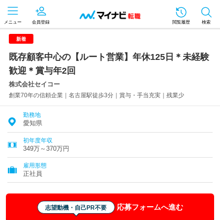
メニュー
会員登録
閲覧履歴
検索
新着
既存顧客中心の【ルート営業】年休125日＊未経験
歓迎＊賞与年2回
株式会社セイコー
創業70年の信頼企業｜名古屋駅徒歩3分｜賞与・手当充実｜残業少
勤務地
愛知県
初年度年収
349万～370万円
雇用形態
正社員
応募フォームへ進む
志望動機・自己PR不要