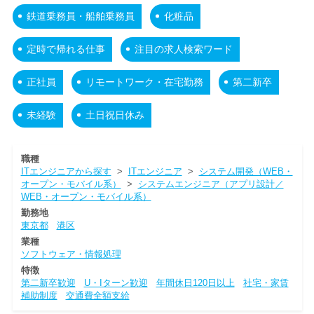
鉄道乗務員・船舶乗務員
化粧品
定時で帰れる仕事
注目の求人検索ワード
正社員
リモートワーク・在宅勤務
第二新卒
未経験
土日祝日休み
職種
ITエンジニアから探す
>
ITエンジニア
>
システム開発（WEB・
オープン・モバイル系）
>
システムエンジニア（アプリ設計／
WEB・オープン・モバイル系）
勤務地
東京都
港区
業種
ソフトウェア・情報処理
特徴
第二新卒歓迎
U・Iターン歓迎
年間休日120日以上
社宅・家賃
補助制度
交通費全額支給