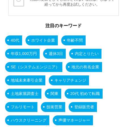
経ってから再度お試しください。
注目のキーワード
40代
ホワイト企業
年齢不問
年収1,000万円
週休3日
内定とりたい
SE（システムエンジニア）
地元の有名企業
地域未来牽引企業
キャリアチェンジ
土地家屋調査士
関東
20代 初めて転職
フルリモート
技術営業
登録販売者
ハウスクリーニング
声優マネージャー