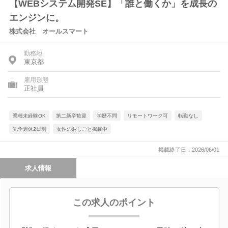
【WEBシステム開発SE】「誰と働くか」を成長の
エンジンに。
株式会社 オールスマート
勤務地
東京都
雇用形態
正社員
業種未経験OK
第二新卒歓迎
学歴不問
リモートワーク可
転勤なし
完全週休2日制
女性のおしごと掲載中
掲載終了日：2026/06/01
求人情報
この求人のポイント