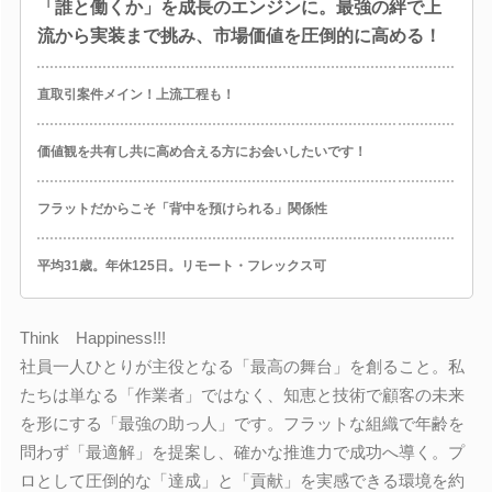
「誰と働くか」を成長のエンジンに。最強の絆で上
流から実装まで挑み、市場価値を圧倒的に高める！
直取引案件メイン！上流工程も！
価値観を共有し共に高め合える方にお会いしたいです！
フラットだからこそ「背中を預けられる」関係性
平均31歳。年休125日。リモート・フレックス可
Think Happiness!!!
社員一人ひとりが主役となる「最高の舞台」を創ること。私
たちは単なる「作業者」ではなく、知恵と技術で顧客の未来
を形にする「最強の助っ人」です。フラットな組織で年齢を
問わず「最適解」を提案し、確かな推進力で成功へ導く。プ
ロとして圧倒的な「達成」と「貢献」を実感できる環境を約