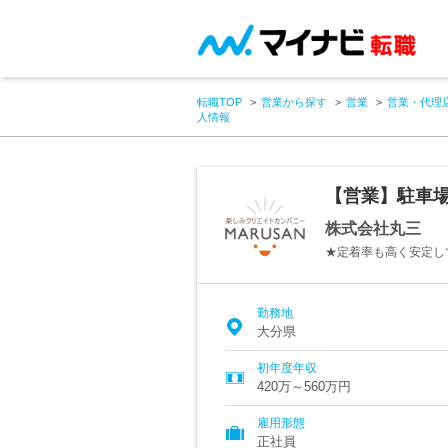
転職TOP
営業から探す
営業
営業・代理
人情報
【営業】駐車場
株式会社丸三
★定着率も高く安定し
勤務地
大分県
初年度年収
420万～560万円
雇用形態
正社員