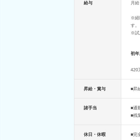
給与
月給：
※経
す。
※試
初年
42
昇給・賞与
■昇
諸手当
■通
■残
休日・休暇
■完