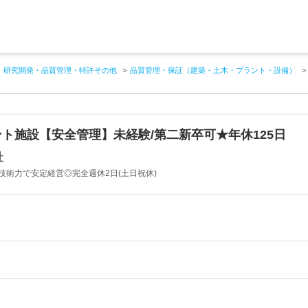
研究開発・品質管理・特許その他
品質管理・保証（建築・土木・プラント・設備）
報
ト施設【安全管理】未経験/第二新卒可★年休125日
社
技術力で安定経営◎完全週休2日(土日祝休)