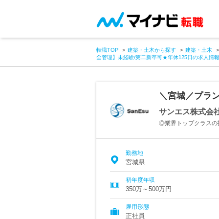
転職TOP
建築・土木から探す
建築・土木
全管理】未経験/第二新卒可★年休125日の求人情
＼宮城／プラン
サンエス株式会
◎業界トップクラスの
勤務地
宮城県
初年度年収
350万～500万円
雇用形態
正社員