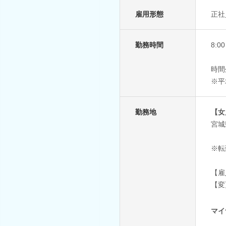
雇用形態
正社
勤務時間
8:
時間
※平
勤務地
【女
宮城
※転
【雇
【変
マイ