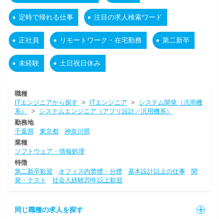
定時で帰れる仕事
注目の求人検索ワード
正社員
リモートワーク・在宅勤務
第二新卒
未経験
土日祝日休み
職種
ITエンジニアから探す
>
ITエンジニア
>
システム開発（汎用機
系）
>
システムエンジニア（アプリ設計／汎用機系）
勤務地
千葉県
東京都
神奈川県
業種
ソフトウェア・情報処理
特徴
第二新卒歓迎
オフィス内禁煙・分煙
基本設計以上の仕事
開
発・テスト
社会人経験20年以上歓迎
同じ職種の求人を探す