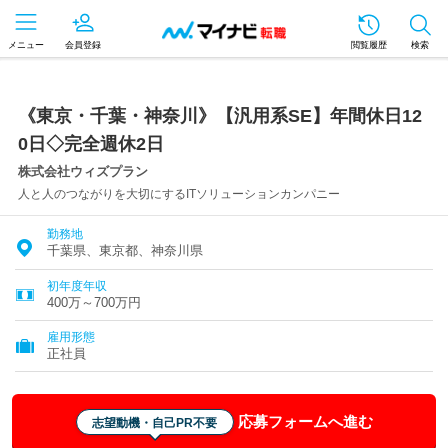
メニュー
会員登録
閲覧履歴
検索
《東京・千葉・神奈川》【汎用系SE】年間休日12
0日◇完全週休2日
株式会社ウィズプラン
人と人のつながりを大切にするITソリューションカンパニー
勤務地
千葉県、東京都、神奈川県
初年度年収
400万～700万円
雇用形態
正社員
応募フォームへ進む
志望動機・自己PR不要