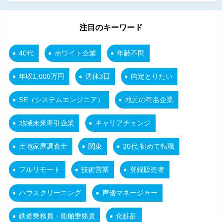
注目のキーワード
40代
ホワイト企業
年齢不問
年収1,000万円
週休3日
内定とりたい
SE（システムエンジニア）
地元の有名企業
地域未来牽引企業
キャリアチェンジ
土地家屋調査士
関東
20代 初めて転職
フルリモート
技術営業
登録販売者
ハウスクリーニング
声優マネージャー
鉄道乗務員・船舶乗務員
化粧品