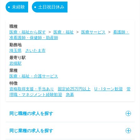
未経験
土日祝日休み
職種
医療・福祉から探す
>
医療・福祉
>
医療サービス
>
看護師・
准看護師・保健師・助産師
勤務地
埼玉県
さいたま市
最寄り駅
岩槻駅
業種
医療・福祉・介護サービス
特徴
資格取得支援・手当あり
固定給25万円以上
U・Iターン歓迎
管
理職・マネジメント経験歓迎
急募
同じ職種の求人を探す
同じ業種の求人を探す