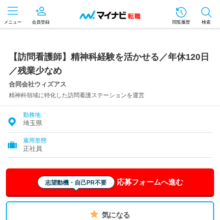
メニュー
会員登録
閲覧履歴
検索
【訪問看護師】精神科経験を活かせる／年休120日
／残業少なめ
合同会社ウィズアス
精神科領域に特化した訪問看護ステーションを運営
勤務地
埼玉県
雇用形態
正社員
応募フォームへ進む
志望動機・自己PR不要
気になる