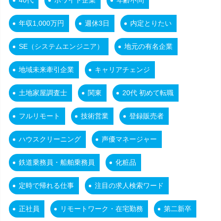
40代
ホワイト企業
年齢不問
年収1,000万円
週休3日
内定とりたい
SE（システムエンジニア）
地元の有名企業
地域未来牽引企業
キャリアチェンジ
土地家屋調査士
関東
20代 初めて転職
フルリモート
技術営業
登録販売者
ハウスクリーニング
声優マネージャー
鉄道乗務員・船舶乗務員
化粧品
定時で帰れる仕事
注目の求人検索ワード
正社員
リモートワーク・在宅勤務
第二新卒