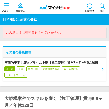
メニュー
会員登録
閲覧履歴
検索
日本電設工業株式会社
この求人は現在募集を行っていません。
その他の募集情報
圧倒的安定！JR×プライム上場【施工管理】賞与7ヶ月×年休126日
正社員
上場
学歴不問
完全週休2日制
第二新卒歓迎
リモートワーク可
大規模案件でスキルを磨く【施工管理】賞与6.6ヶ
月／年休126日