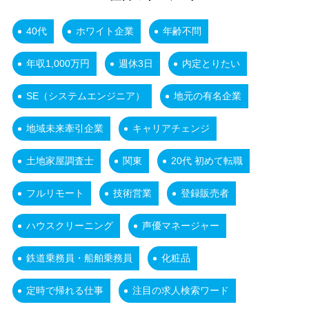
40代
ホワイト企業
年齢不問
年収1,000万円
週休3日
内定とりたい
SE（システムエンジニア）
地元の有名企業
地域未来牽引企業
キャリアチェンジ
土地家屋調査士
関東
20代 初めて転職
フルリモート
技術営業
登録販売者
ハウスクリーニング
声優マネージャー
鉄道乗務員・船舶乗務員
化粧品
定時で帰れる仕事
注目の求人検索ワード