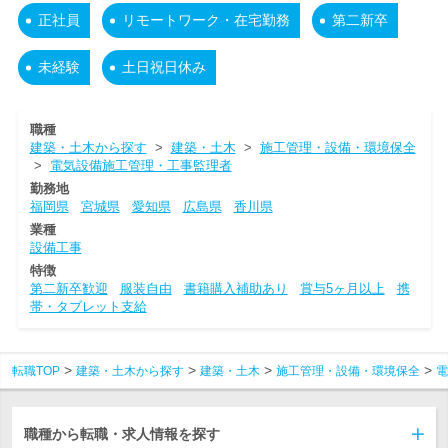
正社員
リモートワーク・在宅勤務
第二新卒
未経験
土日祝日休み
職種
建築・土木から探す
>
建築・土木
>
施工管理・設備・環境保全
>
電気設備施工管理・工事監理者
勤務地
福岡県
宮城県
愛知県
広島県
香川県
業種
設備工事
特徴
第二新卒歓迎
服装自由
書籍購入補助あり
賞与5ヶ月以上
携
帯・タブレット支給
転職TOP
建築・土木から探す
建築・土木
施工管理・設備・環境保全
電
職種から転職・求人情報を探す