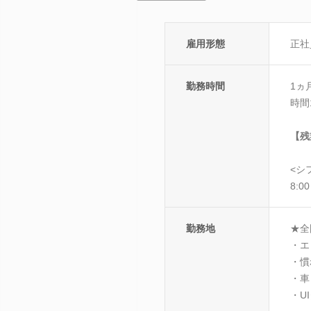
雇用形態
正社
勤務時間
1ヵ
時間
【残
<シ
8:0
勤務地
★全
・エ
・慣
・車
・U