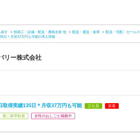
ら探す
技能工・設備・配送・農林水産 他
配送・運送・倉庫
配送・宅配・セールス
35日＊月収37万円も可能の求人情報
バリー株式会社
取得実績135日＊月収37万円も可能
正社員
新着
第二新卒歓迎
女性のおしごと掲載中