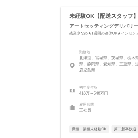
未経験OK【配送スタッフ】
アートセッティングデリバリ
残業少なめ★1週間の連休OK★インセンテ
勤務地
北海道、宮城県、茨城県、栃木
県、静岡県、愛知県、三重県、
鹿児島県
初年度年収
418万～548万円
雇用形態
正社員
職種・業種未経験OK
第二新卒歓迎