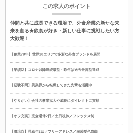
この求人のポイント
仲間と共に成長できる環境で、外食産業の新たな未
来を創る★飲食が好き・新しい仕事に挑戦したい方
大歓迎！
【創業78年】世界10エリアで多彩な外食ブランドを展開
【業績◎】コロナ以降連続増益・昨年は過去最高益達成
【経験不問】異業界から転職してきた先輩も活躍中
【やりがい】会社の事業拡大や成長にダイレクトに貢献
【オフ充実】完全週休2日／土日祝休／フレックス制
【環境◎】昇給年2回／フリーアドレス／服装髪色自由