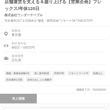
店舗運営を支える＆盛り上げる【営業企画】フレ
ックス/年休120日
株式会社ワンダーテーブル
完全週休2日*土日祝休み*服装・髪型自由*リモートOK*月給32万円~
勤務地
東京都
初年度年収
460万～550万円
雇用形態
正社員
職種・業種未経験OK
第二新卒歓迎
学歴不問
リモートワーク可
転勤なし
完全週休2日制
女性のおしごと掲載中
掲載終了日：2026/06/29
求人情報