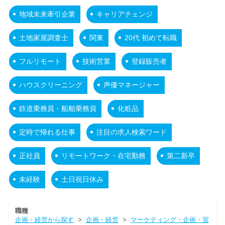
地域未来牽引企業
キャリアチェンジ
土地家屋調査士
関東
20代 初めて転職
フルリモート
技術営業
登録販売者
ハウスクリーニング
声優マネージャー
鉄道乗務員・船舶乗務員
化粧品
定時で帰れる仕事
注目の求人検索ワード
正社員
リモートワーク・在宅勤務
第二新卒
未経験
土日祝日休み
職種
企画・経営から探す
>
企画・経営
>
マーケティング・企画・宣