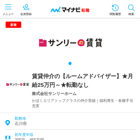
メニュー
会員登録
閲覧履歴
検索
新着
賃貸仲介の【ルームアドバイザー】★月
給25万円～★転勤なし
株式会社サンリーホーム
かほくエリアトップクラスの仲介実績｜福利厚生・各種手当
充実
勤務地
石川県
初年度年収
300万～456万円