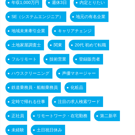
年収1,000万円
週休3日
内定とりたい
SE（システムエンジニア）
地元の有名企業
地域未来牽引企業
キャリアチェンジ
土地家屋調査士
関東
20代 初めて転職
フルリモート
技術営業
登録販売者
ハウスクリーニング
声優マネージャー
鉄道乗務員・船舶乗務員
化粧品
定時で帰れる仕事
注目の求人検索ワード
正社員
リモートワーク・在宅勤務
第二新卒
未経験
土日祝日休み