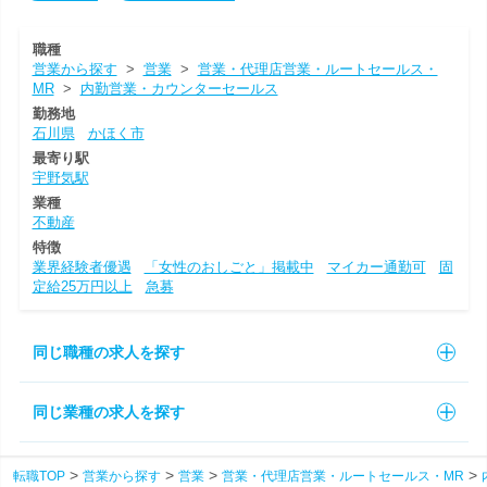
職種
営業から探す
>
営業
>
営業・代理店営業・ルートセールス・
MR
>
内勤営業・カウンターセールス
勤務地
石川県
かほく市
最寄り駅
宇野気駅
業種
不動産
特徴
業界経験者優遇
「女性のおしごと」掲載中
マイカー通勤可
固
定給25万円以上
急募
同じ職種の求人を探す
同じ業種の求人を探す
転職TOP
営業から探す
営業
営業・代理店営業・ルートセールス・MR