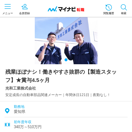
メニュー
会員登録
閲覧履歴
検索
残業ほぼナシ！働きやすさ抜群の【製造スタッ
フ】★賞与4.5ヶ月
光和工業株式会社
安定成長の自動車部品関連メーカー｜年間休日121日｜夜勤なし！
勤務地
愛知県
初年度年収
340万～510万円