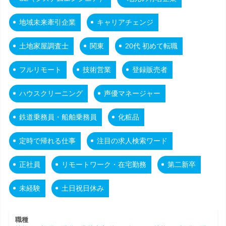
地域未来牽引企業
キャリアチェンジ
土地家屋調査士
関東
20代 初めて転職
フルリモート
技術営業
登録販売者
ハウスクリーニング
声優マネージャー
鉄道乗務員・船舶乗務員
化粧品
定時で帰れる仕事
注目の求人検索ワード
正社員
リモートワーク・在宅勤務
第二新卒
未経験
土日祝日休み
職種