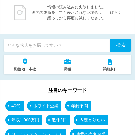
情報の読み込みに失敗しました。
画面の更新をしても表示されない場合は、しばらく
経ってから再度お試しください。
検索
どんな求人をお探しですか？
勤務地・本社
職種
詳細条件
注目のキーワード
40代
ホワイト企業
年齢不問
年収1,000万円
週休3日
内定とりたい
SE（システムエンジニア）
地元の有名企業