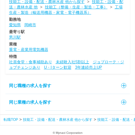
技能工・設備・配送・農林水産 他から探す
>
技能工・設備・配
送・農林水産 他
>
技能工（整備・生産・製造・工事）
>
工場
生産・製造（輸送用機器・家電・電子機器系）
勤務地
愛知県
岡崎市
最寄り駅
男川駅
業種
重電・産業用電気機器
特徴
社員食堂・食事補助あり
未経験入社5割以上
ジョブローテ・ジ
ョブチェンジあり
U・Iターン歓迎
3年連続売上UP
同じ職種の求人を探す
同じ業種の求人を探す
転職TOP
技能工・設備・配送・農林水産 他から探す
技能工・設備・配送・
© Mynavi Corporation