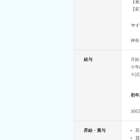
【雇
【変
マイ
神奈
給与
月給
※年
※試
初年
30
昇給・賞与
昇
賞