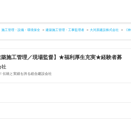
施工管理・設備・環境保全
建築施工管理・工事監理者
大河原建設株式会社
《神
建築施工管理／現場監督】★福利厚生充実★経験者募
会社
着！伝統と実績を誇る総合建設会社