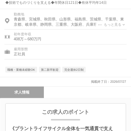
◆技術でものづくりを支える◆年間休日121日◆有休平均年14日
勤務地
青森県、宮城県、秋田県、山形県、福島県、茨城県、千葉県、東
京都、岐阜県、静岡県、三重県、大阪府、兵庫県、岡山県、香川
もっと見る
県、佐賀県
初年度年収
408万～680万円
雇用形態
正社員
職種・業種未経験OK
第二新卒歓迎
完全週休2日制
掲載終了日：2026/07/27
求人情報
この求人のポイント
《プラントライフサイクル全体を一気通貫で支え