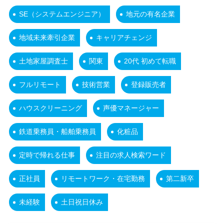
SE（システムエンジニア）
地元の有名企業
地域未来牽引企業
キャリアチェンジ
土地家屋調査士
関東
20代 初めて転職
フルリモート
技術営業
登録販売者
ハウスクリーニング
声優マネージャー
鉄道乗務員・船舶乗務員
化粧品
定時で帰れる仕事
注目の求人検索ワード
正社員
リモートワーク・在宅勤務
第二新卒
未経験
土日祝日休み