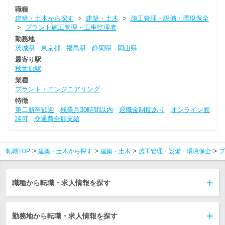
職種
建築・土木から探す
>
建築・土木
>
施工管理・設備・環境保全
>
プラント施工管理・工事監理者
勤務地
茨城県
東京都
福島県
静岡県
岡山県
最寄り駅
秋葉原駅
業種
プラント・エンジニアリング
特徴
第二新卒歓迎
残業月30時間以内
退職金制度あり
オンライン面
談可
交通費全額支給
転職TOP
建築・土木から探す
建築・土木
施工管理・設備・環境保全
プ
職種から転職・求人情報を探す
勤務地から転職・求人情報を探す