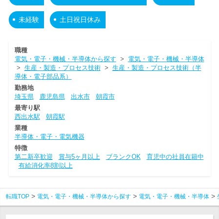
未経験
土日祝日休み
職種
電気・電子・機械・半導体から探す
>
電気・電子・機械・半導体
>
生産・製造・プロセス技術
>
生産・製造・プロセス技術（半
導体・電子部品系）
勤務地
埼玉県
鹿児島県
出水市
朝霞市
最寄り駅
西出水駅
朝霞駅
業種
半導体・電子・電気機器
特徴
第二新卒歓迎
賞与5ヶ月以上
ブランクOK
育児中の社員在籍中
有給消化率8割以上
転職TOP
電気・電子・機械・半導体から探す
電気・電子・機械・半導体