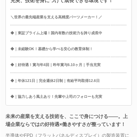
充実、技術を身につけて成長できる環境です！
＼世界の最先端産業を支える高精度パーツメーカー！／
◆｜東証プライム上場！国内有数の技術力を誇り成長中
◆｜未経験OK！基礎から学べる安心の教育体制！
◆｜好待遇！賞与年4回｜昨年賞与6.10ヶ月｜手当充実
◆｜年休121日｜完全週休2日制｜有給平均取得12.6日
◆｜協力しあう風土あり！先輩や上司のフォローも充実
未来の産業を支える技術を、ここで身につける――。上
場企業ならではの好待遇×働きやすさが整っています！
半導体やFPD（フラットパネルディスプレイ）の製造装置に