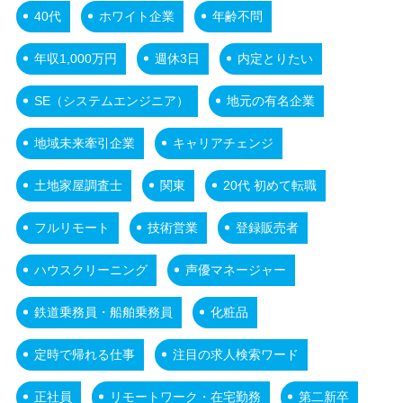
40代
ホワイト企業
年齢不問
年収1,000万円
週休3日
内定とりたい
SE（システムエンジニア）
地元の有名企業
地域未来牽引企業
キャリアチェンジ
土地家屋調査士
関東
20代 初めて転職
フルリモート
技術営業
登録販売者
ハウスクリーニング
声優マネージャー
鉄道乗務員・船舶乗務員
化粧品
定時で帰れる仕事
注目の求人検索ワード
正社員
リモートワーク・在宅勤務
第二新卒