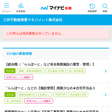
メニュー
会員登録
閲覧履歴
検索
三井不動産商業マネジメント株式会社
この求人は現在募集を行っていません。
その他の募集情報
【総合職（「ららぽーと」など有名商業施設の運営・管理）】
正社員
職種・業種未経験OK
完全週休2日制
第二新卒歓迎
女性のおしごと掲載中
「ららぽーと」などの【施設管理】残業少なめ★住宅手当あり
正社員
業種未経験OK
転勤なし
学歴不問
完全週休2日制
第二新卒歓迎
女性のおしごと掲載中
商業施設テナント区画の【区画工事監理】残業少なめ★住宅手当