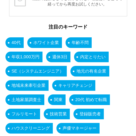
経ってから再度お試しください。
注目のキーワード
40代
ホワイト企業
年齢不問
年収1,000万円
週休3日
内定とりたい
SE（システムエンジニア）
地元の有名企業
地域未来牽引企業
キャリアチェンジ
土地家屋調査士
関東
20代 初めて転職
フルリモート
技術営業
登録販売者
ハウスクリーニング
声優マネージャー