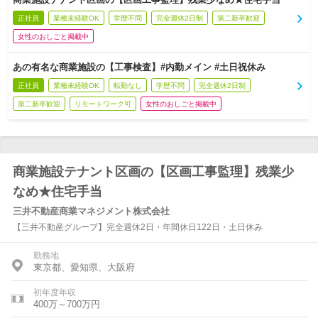
正社員
業種未経験OK
学歴不問
完全週休2日制
第二新卒歓迎
女性のおしごと掲載中
あの有名な商業施設の【工事検査】#内勤メイン #土日祝休み
正社員
業種未経験OK
転勤なし
学歴不問
完全週休2日制
第二新卒歓迎
リモートワーク可
女性のおしごと掲載中
商業施設テナント区画の【区画工事監理】残業少
なめ★住宅手当
三井不動産商業マネジメント株式会社
【三井不動産グループ】完全週休2日・年間休日122日・土日休み
勤務地
東京都、愛知県、大阪府
初年度年収
400万～700万円