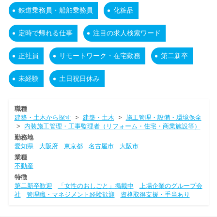
鉄道乗務員・船舶乗務員
化粧品
定時で帰れる仕事
注目の求人検索ワード
正社員
リモートワーク・在宅勤務
第二新卒
未経験
土日祝日休み
職種
建築・土木から探す
>
建築・土木
>
施工管理・設備・環境保全
>
内装施工管理・工事監理者（リフォーム・住宅・商業施設等）
勤務地
愛知県
大阪府
東京都
名古屋市
大阪市
業種
不動産
特徴
第二新卒歓迎
「女性のおしごと」掲載中
上場企業のグループ会
社
管理職・マネジメント経験歓迎
資格取得支援・手当あり