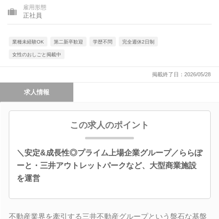
雇用形態
正社員
業種未経験OK
第二新卒歓迎
学歴不問
完全週休2日制
女性のおしごと掲載中
掲載終了日：2026/05/28
求人情報
この求人のポイント
＼安定&成長性◎プライム上場企業グループ／ららぽ
ーと・三井アウトレットパークなど、大型商業施設
を運営
不動産業界を牽引する三井不動産グループという盤石な基盤