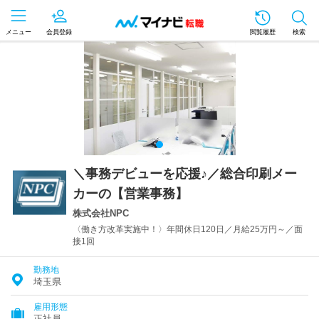
メニュー
会員登録
閲覧履歴
検索
＼事務デビューを応援♪／総合印刷メー
カーの【営業事務】
株式会社NPC
〈働き方改革実施中！〉年間休日120日／月給25万円～／面
接1回
勤務地
埼玉県
雇用形態
正社員