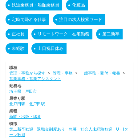
鉄道乗務員・船舶乗務員
化粧品
定時で帰れる仕事
注目の求人検索ワード
正社員
リモートワーク・在宅勤務
第二新卒
未経験
土日祝日休み
職種
管理・事務から探す
>
管理・事務
>
一般事務・受付・秘書
>
営業事務・営業アシスタント
勤務地
埼玉県
戸田市
最寄り駅
北戸田駅
北戸田駅
業種
新聞・出版・印刷
特徴
第二新卒歓迎
退職金制度あり
急募
社会人未経験歓迎
U・Iタ
ーン歓迎