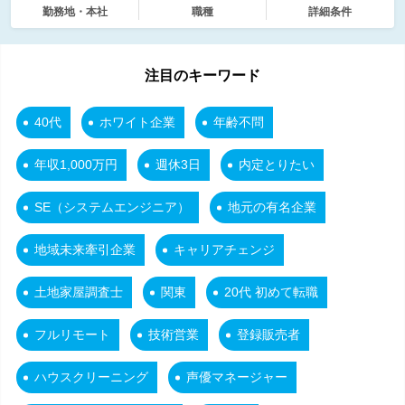
勤務地・本社
職種
詳細条件
注目のキーワード
40代
ホワイト企業
年齢不問
年収1,000万円
週休3日
内定とりたい
SE（システムエンジニア）
地元の有名企業
地域未来牽引企業
キャリアチェンジ
土地家屋調査士
関東
20代 初めて転職
フルリモート
技術営業
登録販売者
ハウスクリーニング
声優マネージャー