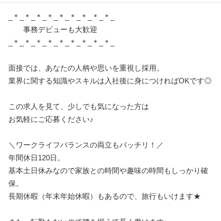
_＊_＊_＊_＊_＊_＊_＊_＊_＊_
事務デビューも大歓迎
_＊_＊_＊_＊_＊_＊_＊_＊_＊_
面接では、あなたの人柄や思いを重視し採用。
業界に関する知識やスキルは入社後に身につければOKです◎
この求人を見て、少しでも気になった方は
お気軽にご応募ください♪
＼ワークライフバランスの両立もバッチリ！／
年間休日120日。
基本土日休みなので家族との時間や趣味の時間もしっかり確
保。
長期休暇（年末年始休暇）もあるので、旅行もいけます★