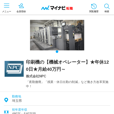
メニュー
会員登録
閲覧履歴
検索
印刷機の【機械オペレーター】★年休12
0日★月給40万円～
株式会社NPC
「夜勤撤廃」「残業・休日出勤の削減」など働き方改革実施
中！
勤務地
埼玉県
初年度年収
480万～540万円