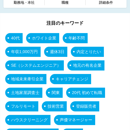
勤務地・本社
職種
詳細条件
注目のキーワード
40代
ホワイト企業
年齢不問
年収1,000万円
週休3日
内定とりたい
SE（システムエンジニア）
地元の有名企業
地域未来牽引企業
キャリアチェンジ
土地家屋調査士
関東
20代 初めて転職
フルリモート
技術営業
登録販売者
ハウスクリーニング
声優マネージャー