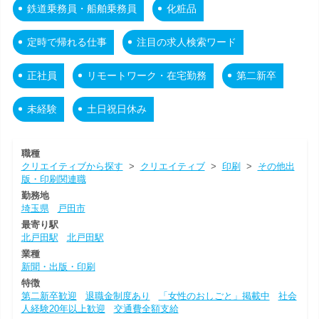
鉄道乗務員・船舶乗務員
化粧品
定時で帰れる仕事
注目の求人検索ワード
正社員
リモートワーク・在宅勤務
第二新卒
未経験
土日祝日休み
職種
クリエイティブから探す
>
クリエイティブ
>
印刷
>
その他出
版・印刷関連職
勤務地
埼玉県
戸田市
最寄り駅
北戸田駅
北戸田駅
業種
新聞・出版・印刷
特徴
第二新卒歓迎
退職金制度あり
「女性のおしごと」掲載中
社会
人経験20年以上歓迎
交通費全額支給