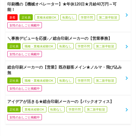
印刷機の【機械オペレーター】★年休120日★月給40万円～可
能！
新着
正社員
業種未経験OK
転勤なし
学歴不問
第二新卒歓迎
女性のおしごと掲載中
＼事務デビューを応援♪／総合印刷メーカーの【営業事務】
正社員
職種・業種未経験OK
転勤なし
学歴不問
第二新卒歓迎
女性のおしごと掲載中
総合印刷メーカーの【営業】既存顧客メイン★ノルマ・飛び込み
無
正社員
職種・業種未経験OK
転勤なし
学歴不問
第二新卒歓迎
女性のおしごと掲載中
アイデアが活きる★総合印刷メーカーの【バックオフィス】
正社員
業種未経験OK
転勤なし
学歴不問
第二新卒歓迎
女性のおしごと掲載中