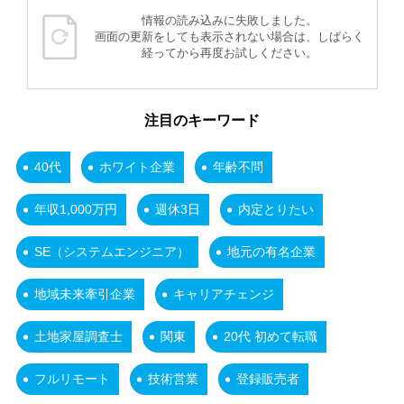
情報の読み込みに失敗しました。
画面の更新をしても表示されない場合は、しばらく
経ってから再度お試しください。
注目のキーワード
40代
ホワイト企業
年齢不問
年収1,000万円
週休3日
内定とりたい
SE（システムエンジニア）
地元の有名企業
地域未来牽引企業
キャリアチェンジ
土地家屋調査士
関東
20代 初めて転職
フルリモート
技術営業
登録販売者