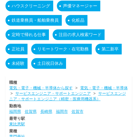
ハウスクリーニング
声優マネージャー
鉄道乗務員・船舶乗務員
化粧品
定時で帰れる仕事
注目の求人検索ワード
正社員
リモートワーク・在宅勤務
第二新卒
未経験
土日祝日休み
職種
電気・電子・機械・半導体から探す
>
電気・電子・機械・半導体
>
サービスエンジニア・サポートエンジニア
>
サービスエンジ
ニア・サポートエンジニア（精密・医療用機器系）
勤務地
福岡県
佐賀県
長崎県
福岡市
佐賀市
最寄り駅
東比恵駅
業種
専門商社