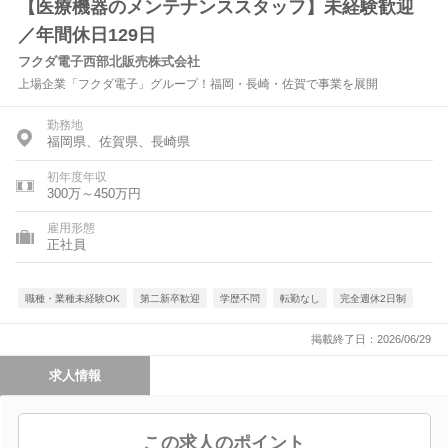
【医療機器のメンテナンススタッフ】未経験歓迎
／年間休日129日
フクダ電子西部北販売株式会社
上場企業「フクダ電子」グループ！福岡・長崎・佐賀で事業を展開
勤務地
福岡県、佐賀県、長崎県
初年度年収
300万～450万円
雇用形態
正社員
職種・業種未経験OK
第二新卒歓迎
学歴不問
転勤なし
完全週休2日制
掲載終了日：2026/06/29
求人情報
この求人のポイント