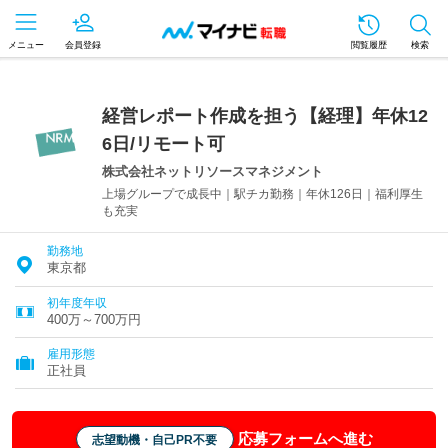
メニュー
会員登録
閲覧履歴
検索
経営レポート作成を担う【経理】年休12
6日/リモート可
株式会社ネットリソースマネジメント
上場グループで成長中｜駅チカ勤務｜年休126日｜福利厚生
も充実
勤務地
東京都
初年度年収
400万～700万円
雇用形態
正社員
応募フォームへ進む
志望動機・自己PR不要