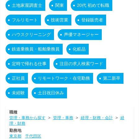
土地家屋調査士
関東
20代 初めて転職
フルリモート
技術営業
登録販売者
ハウスクリーニング
声優マネージャー
鉄道乗務員・船舶乗務員
化粧品
定時で帰れる仕事
注目の求人検索ワード
正社員
リモートワーク・在宅勤務
第二新卒
未経験
土日祝日休み
職種
管理・事務から探す
>
管理・事務
>
経理・財務・会計
>
経
理・財務
勤務地
東京都
千代田区