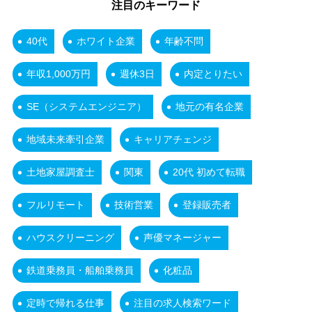
注目のキーワード
40代
ホワイト企業
年齢不問
年収1,000万円
週休3日
内定とりたい
SE（システムエンジニア）
地元の有名企業
地域未来牽引企業
キャリアチェンジ
土地家屋調査士
関東
20代 初めて転職
フルリモート
技術営業
登録販売者
ハウスクリーニング
声優マネージャー
鉄道乗務員・船舶乗務員
化粧品
定時で帰れる仕事
注目の求人検索ワード