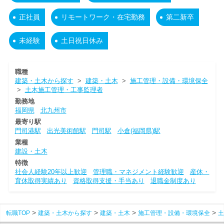
正社員
リモートワーク・在宅勤務
第二新卒
未経験
土日祝日休み
職種
建築・土木から探す
>
建築・土木
>
施工管理・設備・環境保全
>
土木施工管理・工事監理者
勤務地
福岡県
北九州市
最寄り駅
門司港駅
出光美術館駅
門司駅
小倉(福岡県)駅
業種
建設・土木
特徴
社会人経験20年以上歓迎
管理職・マネジメント経験歓迎
産休・
育休取得実績あり
資格取得支援・手当あり
退職金制度あり
転職TOP
建築・土木から探す
建築・土木
施工管理・設備・環境保全
土