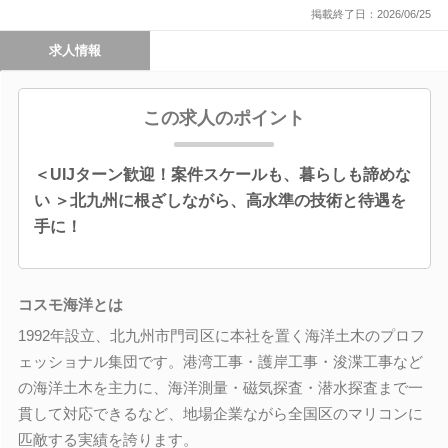
掲載終了日：2026/06/25
求人情報
この求人のポイント
＜UIJターン歓迎！案件スケールも、暮らしも諦めな
い ＞北九州に根ざしながら、高水準の技術と待遇を
手に！
コスモ海洋とは
1992年設立、北九州市門司区に本社を置く海洋土木のプロフ
ェッショナル集団です。港湾工事・護岸工事・浚渫工事など
の海洋土木を主力に、海洋測量・磁気探査・潜水探査まで一
貫して対応できるなど、地場企業ながら全国区のマリコンに
匹敵する実績を誇ります。