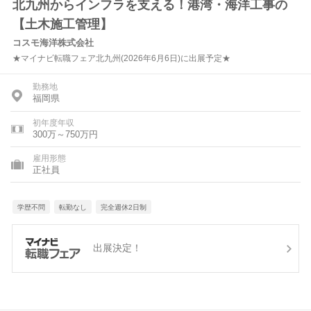
北九州からインフラを支える！港湾・海洋工事の
【土木施工管理】
コスモ海洋株式会社
★マイナビ転職フェア北九州(2026年6月6日)に出展予定★
勤務地
福岡県
初年度年収
300万～750万円
雇用形態
正社員
学歴不問
転勤なし
完全週休2日制
出展決定！