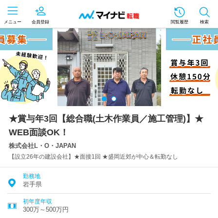
メニュー
会員登録
閲覧履歴
検索
★賞与年3回【総合職(土木作業員／施工管理)】★
WEB面談OK！
株式会社L・O・JAPAN
【設立26年の建設会社】★面接1回 ★盛岡近郊が中心＆転勤なし
勤務地
岩手県
初年度年収
300万～500万円