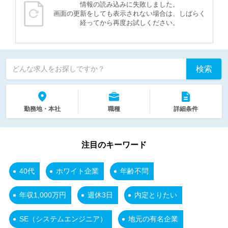
情報の読み込みに失敗しました。
画面の更新をしても表示されない場合は、しばらく
経ってから再度お試しください。
検索
どんな求人をお探しですか？
勤務地・本社
職種
詳細条件
注目のキーワード
40代
ホワイト企業
年齢不問
年収1,000万円
週休3日
内定とりたい
SE（システムエンジニア）
地元の有名企業