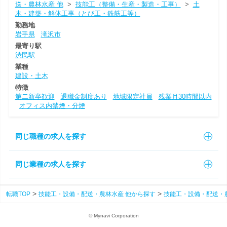
送・農林水産 他
>
技能工（整備・生産・製造・工事）
>
土
木・建築・解体工事（とび工・鉄筋工等）
勤務地
岩手県
滝沢市
最寄り駅
渋民駅
業種
建設・土木
特徴
第二新卒歓迎
退職金制度あり
地域限定社員
残業月30時間以内
オフィス内禁煙・分煙
同じ職種の求人を探す
同じ業種の求人を探す
転職TOP
技能工・設備・配送・農林水産 他から探す
技能工・設備・配送・
© Mynavi Corporation