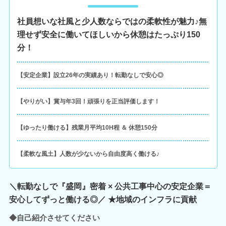
社員想いな社風と少人数ならではの柔軟性が魅力♪無
理せず安全に働いてほしいから休憩はたっぷり150
分！
【安定企業】設立26年の実績あり！転勤なしで安心◎
【やりがい】賞与年3回！頑張りを正当評価します！
【ゆったり働ける】残業月平均10H程 ＆ 休憩150分
【柔軟な風土】人数が少ないから自由度高く働ける♪
＼転勤なしで『盛岡』密着 × 公共工事中心の安定企業＝
安心してずっと働ける◎／ ★地域のインフラに貢献
◆自己紹介させてください