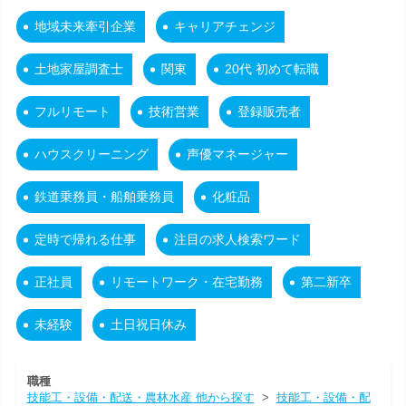
地域未来牽引企業
キャリアチェンジ
土地家屋調査士
関東
20代 初めて転職
フルリモート
技術営業
登録販売者
ハウスクリーニング
声優マネージャー
鉄道乗務員・船舶乗務員
化粧品
定時で帰れる仕事
注目の求人検索ワード
正社員
リモートワーク・在宅勤務
第二新卒
未経験
土日祝日休み
職種
技能工・設備・配送・農林水産 他から探す
>
技能工・設備・配